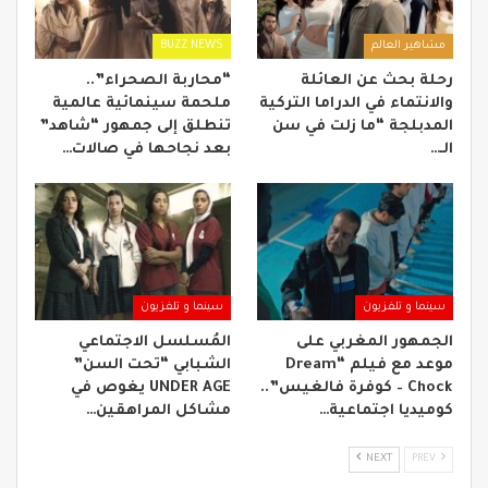
مشاهير العالم
BUZZ NEWS
رحلة بحث عن العائلة
“محاربة الصحراء”..
والانتماء في الدراما التركية
ملحمة سينمائية عالمية
المدبلجة “ما زلت في سن
تنطلق إلى جمهور “شاهد”
الـ…
بعد نجاحها في صالات…
سينما و تلفزيون
سينما و تلفزيون
الجمهور المغربي على
المُسلسل الاجتماعي
موعد مع فيلم “Dream
الشبابي “تحت السن”
Chock – كوفرة فالغيس”..
UNDER AGE يغوص في
كوميديا اجتماعية…
مشاكل المراهقين…
NEXT
PREV