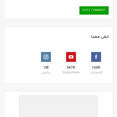
ابقى معنا
1M
367K
108K
الإعجابات
Subscribers
متابعين