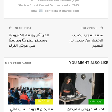
عنوان المجلة : ET-MAROC.COM LTD
71-75 Shelton Street Covent Garden London
Email
: contact@et-maroc.com
NEXT POST
PREV POST
سعد لمجرد يصيب
الحر أثار زوبعة إلكترونية
الاختيار من جديد.. نور
وسيطر مغربيًا وعالميًا
الصبح
على عرش الترند
YOU MIGHT ALSO LIKE
More From Author
غير مصنف
BUZZ NEWS
اختتام عروض مهرجان
مهرجان الجونة السينمائي