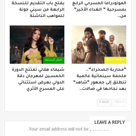
المونودراما المسرحي الرابع
يفتح باب التقديم للنسخة
بمسرحية ” الغداء الأخير”
الرابعة من سيني جونة
من…
للمواهب الناشئة
BUZZ NEWS
اخبار الساعة
“محاربة الصحراء”..
شيماء هلالي تفتتح الدورة
ملحمة سينمائية عالمية
الخمسين لمهرجان دقة
تنطلق إلى جمهور “شاهد”
الدولي بعرض استثنائي
بعد نجاحها في صالات…
على المسرح الأثري
NEXT
PREV
LEAVE A REPLY
Your email address will not be published.