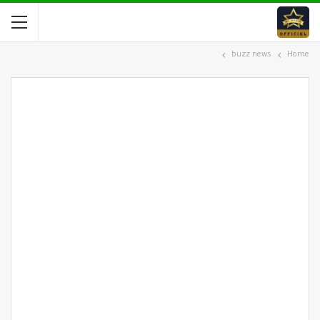
buzz news
Home