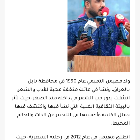
ولد مهيمن التميمي عام 1990 في محافظة بابل
بالعراق، ونشأ في عائلة مثقفة محبة للأدب والشعر.
انبثقت بذور حب الشعر في داخله منذ الصغر، حيث تأثر
بالبيئة الثقافية الغنية التي نشأ فيها واكتشف فيها
جمال الكلمة وأهميتها في التعبير عن الذات والعالم
المحيط.
انطلق مهيمن في عام 2012 في رحلته الشعرية، حيث