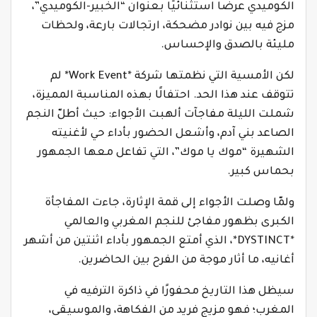
الكوميدي عرضًا استثنائيًا بعنوان “الخبير-الكوميدي”،
مزج فيه بين نوادر مضحكة، ارتجالات بارعة، ولحظات
مليئة بالصدق والإحساس.
لكن الأمسية التي نظمتها شركة *Work Event* لم
تتوقف عند هذا الحد. احتفالًا بهذه المناسبة المميزة،
شملت الليلة مفاجآت ألهبت الأجواء: حيث أطلّ النجم
الصاعد بني آدم، وأشعل الحضور بأداء حي لأغنيته
الشهيرة “موك يا موك”، التي تفاعل معها الجمهور
بحماس كبير.
ولمّا وصلت الأجواء إلى قمة الإثارة، جاءت المفاجأة
الكبرى بظهور مفاجئ للنجم المغربي والعالمي
*DYSTINCT*، الذي أمتع الجمهور بأداء اثنتين من أشهر
أغانيه، ما أثار موجة من الفرح بين الحاضرين.
سيظل هذا التاريخ محفورًا في ذاكرة الترفيه في
المغرب؛ فهو مزيج فريد من الفكاهة، والموسيقى،