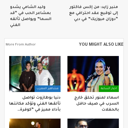
منير زايد: من إكس فاكتور
وليد الشامي يشدو
إلى توقيع عقد احترافي مع
بمشاعر الحب في “قد
“دوزان ميوزيك” في دبي
السما” ويواصل تألقه
الفني
YOU MIGHT ALSO LIKE
More From Author
اخبار الساعة
مشاهير المغرب
اسماء لمنور تحلق خارج
دنيا بوطازوت تواصل
السرب في صيف حافل
تألقها الفني وتؤكد مكانتها
بالحفلات
بأداء مميز في “كوفرة…