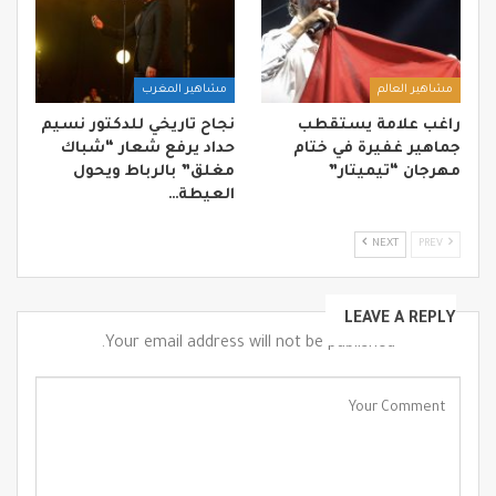
مشاهير العالم
مشاهير المغرب
راغب علامة يستقطب
نجاح تاريخي للدكتور نسيم
جماهير غفيرة في ختام
حداد يرفع شعار “شباك
مهرجان “تيميتار”
مغلق” بالرباط ويحول
العيطة…
NEXT
PREV
LEAVE A REPLY
Your email address will not be published.