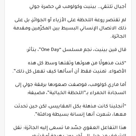
أجيال تلتقي… بينيت وكولومب في حضرة جولي
لم تقتصر روعة اللحظة على الأزياء أو الجوائز، بل على
ذلك الاتصال الإنساني البسيط بين المكرّمين ومقدمة
الجائزة.
قال فين بينيت، نجم مسلسل “One Day”، بتأثر:
“كنت مذهولًا من هدوئها وثقتها وسط كل هذه
الأضواء. تمنيت فقط أن أسألها كيف تفعل كل ذلك”.
أما ماري كولومب، فوصفت صعودها برفقة جولي إلى
السجادة الحمراء بـ”اللحظة الخيالية”، مضيفة:
“أنجلينا كانت مذهلة بكل المقاييس، لكن حين تحدثت
معها، شعرت أنها إنسانة بسيطة ودافئة”.
هذا التفاعل العفوي جسّد ما تسعى إليه الجائزة: نقل