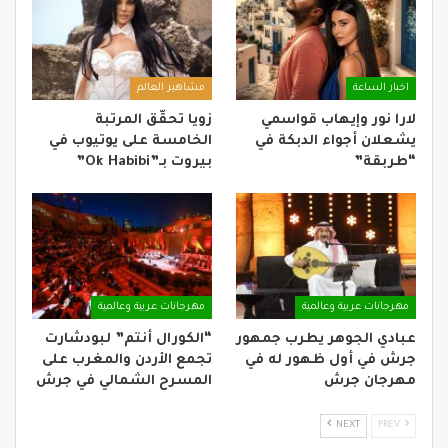
اخبار الساعة
مشاهير العالم
لارا نور وإيهاب قواسمي
زويا تحقّق المرتبة
يشعلان أجواء الدبكة في
الخامسة على يوتيوب في
“طربقة”
بيروت بـ”Ok Habibi”
مهرجانات عربية وعالمية
مهرجانات عربية وعالمية
عبادي الجوهر يطرب جمهور
“الكورال أنتم” لبودشارت
جرش في أول ظهور له في
تجمع الأردن والمغرب على
مهرجان جرش
المسرح الشمالي في جرش
NEXT
PREV