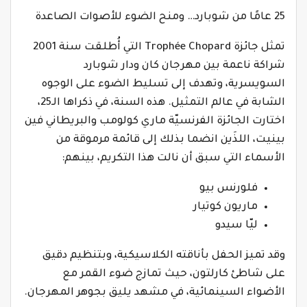
25 عامًا من شوبارد… ومنح الضوء للأصوات الصاعدة
تمثل جائزة Trophée Chopard التي أُطلقت سنة 2001
شراكة ناعمة بين مهرجان كان ودار شوبارد
السويسرية، وتهدف إلى تسليط الضوء على الوجوه
الشابة في عالم التمثيل. هذه السنة، في ذكراها الـ25،
اختارت الجائزة الفرنسيّة ماري كولومب والبريطاني فين
بينيت، اللذَين انضما بذلك إلى قائمة مرموقة من
الأسماء التي سبق أن نالت هذا التكريم، بينهم:
فلورنس بيو
ماريون كوتيار
ليّا سيدو
وقد تميز الحفل بأناقته الكلاسيكية، وبتنظيم دقيق
على شاطئ كارلتون، حيث تمازج ضوء القمر مع
الأضواء السينمائية، في مشهد يليق بجوهر المهرجان.