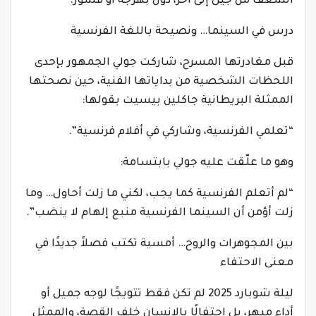
الشغف من جيل إلى آخر، دون بهرجة أو قشور.
درس في السينما… ونصيحة باللغة الفرنسية
قبل مغادرتها المسرح، شاركت جولي الجمهور بإحدى
اللحظات الشخصية من بداياتها الفنية، حين نصحتها
الممثلة البريطانية جاكلين بيسيت بقولها:
“تعلمي الفرنسية، وشاركي في أفلام فرنسية”.
وهو ما علّقت عليه جولي بابتسامة:
“لم أتعلم الفرنسية كما يجب، لكني ما زلت أحاول… وما
زلت أؤمن أن السينما الفرنسية منبع إلهام لا ينضب”.
بين المجوهرات والروح… أمسية تكتب فصلاً جديدًا في
معنى الاحتفاء
ليلة شوبارد 2025 لم تكن فقط تتويجًا لوجه جميل أو
أداء مبهر، بل احتفالًا بالإنسان خلف القصة، والممثل