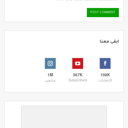
ابقى معنا
1M
367K
108K
الإعجابات
Subscribers
متابعين