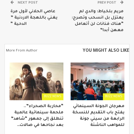
NEXT POST
PREV POST
مريم بلخياط: والدي لم
عاصي الحلاني لأول مرة
يعتزل بل انسحب وتصرح:
يغني باللهجة الاردنية ”
“هناك فنانات لن أتعامل
الدحية “
معهن أبدا”
YOU MIGHT ALSO LIKE
More From Author
BUZZ NEWS
BUZZ NEWS
مهرجان الجونة السينمائي
“محاربة الصحراء”..
يفتح باب التقديم للنسخة
ملحمة سينمائية عالمية
الرابعة من سيني جونة
تنطلق إلى جمهور “شاهد”
للمواهب الناشئة
بعد نجاحها في صالات…