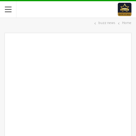
buzz news
Home