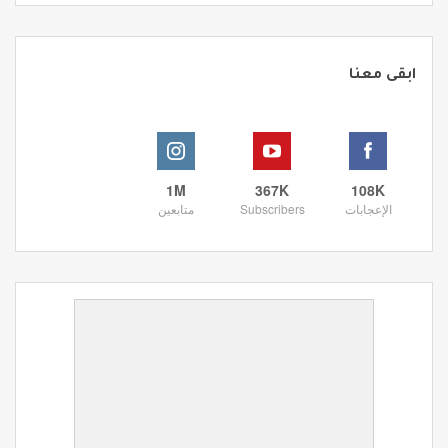
ابقى معنا
1M
367K
108K
الإعجابات
Subscribers
متابعين