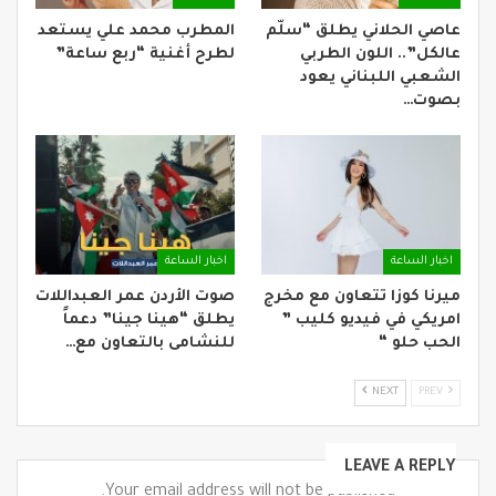
عاصي الحلاني يطلق “سلّم
المطرب محمد علي يستعد
عالكل”.. اللون الطربي
لطرح أغنية “ربع ساعة”
الشعبي اللبناني يعود
بصوت…
اخبار الساعة
اخبار الساعة
ميرنا كوزا تتعاون مع مخرج
صوت الأردن عمر العبداللات
امريكي في فيديو كليب ”
يطلق “هينا جينا” دعماً
الحب حلو “
للنشامى بالتعاون مع…
NEXT
PREV
LEAVE A REPLY
Your email address will not be published.