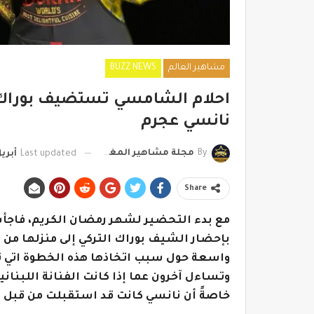
مشاهير العالم
BUZZ NEWS
احلام الشامسي تستضيف بوراك ف
نانسي عجرم
By
مجلة مشاهير المغرب
Last updated
أبريل 12, 
Share
مع بدء التحضير لشهر رمضان الكريم، فاجأت 
بإحضار الشيف بوراك التركي إلى منزلها من 
واسعة حول سبب اتخاذها هذه الخطوة اتي ت
وتساءل آخرون عما إذا كانت الفنانة اللبنان
خاصةً أن نانسي كانت قد استقبلت من قبل ب