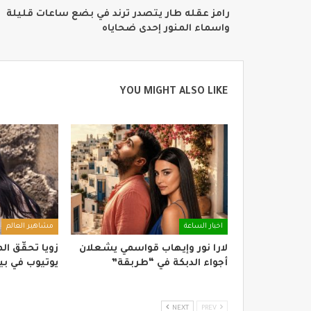
رامز عقله طار يتصدر ترند في بضع ساعات قليلة
واسماء المنور إحدى ضحاياه
YOU MIGHT ALSO LIKE
اخبار الساعة
مشاهير العالم
لارا نور وإيهاب قواسمي يشعلان
زويا تحقّق ا
أجواء الدبكة في “طربقة”
يوتيوب في بيروت بـ”
NEXT
PREV