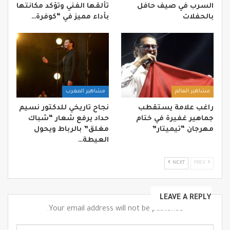
السرب في صيف حافل
تألقها الفني وتؤكد مكانتها
بالحفلات
بأداء مميز في “كوفرة…
مشاهير العالم
مشاهير المغرب
راغب علامة يستقطب
نجاح تاريخي للدكتور نسيم
جماهير غفيرة في ختام
حداد يرفع شعار “شباك
مهرجان “تيميتار”
مغلق” بالرباط ويحول
العيطة…
NEXT
PREV
LEAVE A REPLY
Your email address will not be published.