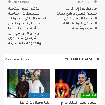
NEXT POST
PREV POST
من القاهرة إلى كان..
مؤتمر الأمم المتحدة
حسين فهمي يرسّخ مكانة
للمحيطات .. صاحبة
السينما المصرية في
السمو الملكي الأميرة للا
المحافل الدولية.. انا احب
حسناء تحضر بنيس
المغرب وشعبه
مأدبة عشاء أقامها
الرئيس الفرنسي على
شرف رؤساء الدول
والحكومات المشاركة
YOU MIGHT ALSO LIKE
More From Author
اخبار الساعة
مشاهير المغرب
اسماء لمنور تحلق خارج
دنيا بوطازوت تواصل