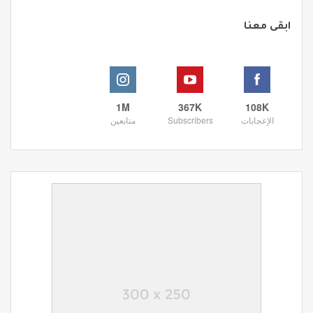
ابقى معنا
1M
367K
108K
الإعجابات
Subscribers
متابعين