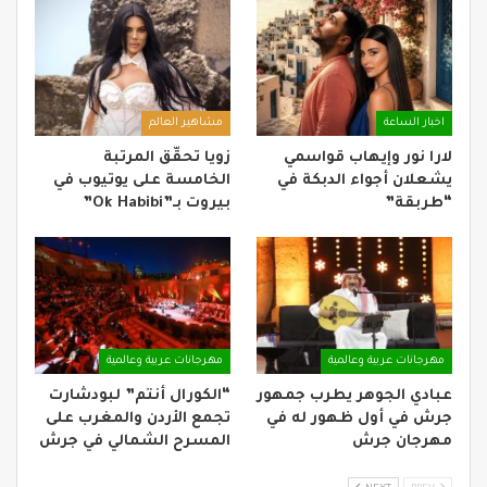
اخبار الساعة
مشاهير العالم
لارا نور وإيهاب قواسمي
زويا تحقّق المرتبة
يشعلان أجواء الدبكة في
الخامسة على يوتيوب في
“طربقة”
بيروت بـ”Ok Habibi”
مهرجانات عربية وعالمية
مهرجانات عربية وعالمية
عبادي الجوهر يطرب جمهور
“الكورال أنتم” لبودشارت
جرش في أول ظهور له في
تجمع الأردن والمغرب على
مهرجان جرش
المسرح الشمالي في جرش