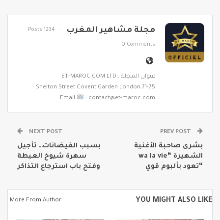
مجلة مشاهير المغرب
1234 Posts
0 Comments
عنوان المجلة : ET-MAROC.COM LTD
71-75 Shelton Street Covent Garden London
Email
: contact@et-maroc.com
NEXT POST
PREV POST
بشرى صاحبة الأغنية
بسبب الفيضانات… تأجيل
الشهيرة “wa la vie
سهرة شيوخ العيطة
“تعود بألبوم قوي
وفتح باب استرجاع التذاكر
YOU MIGHT ALSO LIKE
More From Author