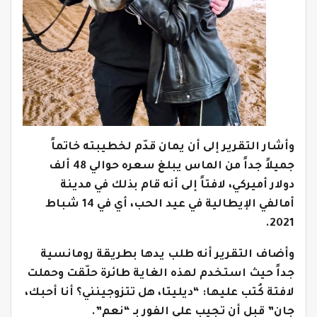
وأشار التقرير إلى أن يمان قدّم لخطيبته خاتماً
جميلاً جداً من الماس يبلغ سعره حوالي 48 ألف
دولار أميركي، لافتاً إلى أنه قام بذلك في مدينة
أمالفي الإيطالية في عيد الحب، أي في 14 شباط
2021.
وأضاف التقرير أنه طلب يدها بطريقة رومانسية
جداً حيث استخدم لهذه الغاية طائرة حلّقت وحملت
لافتة كُتب عليها: “ديليتا، هل تتزوجينني؟ أنا أحبك،
جان” قبل أن تجيب على الفور بـ “نعم”.