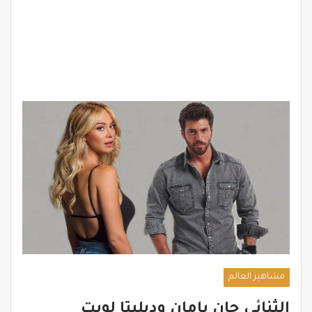
مشاهير العالم
الثنائي جان يامان وديليتا لويت