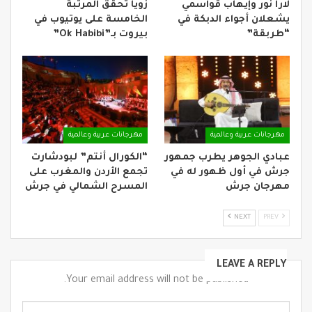
لارا نور وإيهاب قواسمي
زويا تحقّق المرتبة
يشعلان أجواء الدبكة في
الخامسة على يوتيوب في
“طربقة”
بيروت بـ”Ok Habibi”
مهرجانات عربية وعالمية
مهرجانات عربية وعالمية
عبادي الجوهر يطرب جمهور
“الكورال أنتم” لبودشارت
جرش في أول ظهور له في
تجمع الأردن والمغرب على
مهرجان جرش
المسرح الشمالي في جرش
NEXT
PREV
LEAVE A REPLY
Your email address will not be published.