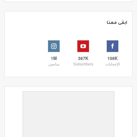
ابقى معنا
1M
367K
108K
الإعجابات
Subscribers
متابعين