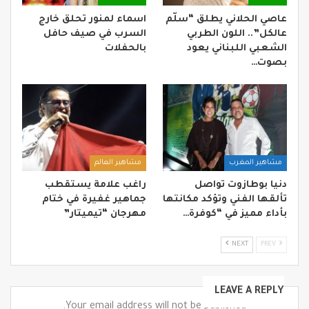
عاصي الحلاني يطلق “سلّم
اسماء لمنور تحلق خارج
عالكل”.. اللون الطربي
السرب في صيف حافل
الشعبي اللبناني يعود
بالحفلات
بصوت…
مشاهير المغرب
مشاهير العالم
دنيا بوطازوت تواصل
راغب علامة يستقطب
تألقها الفني وتؤكد مكانتها
جماهير غفيرة في ختام
بأداء مميز في “كوفرة…
مهرجان “تيميتار”
NEXT
PREV
LEAVE A REPLY
Your email address will not be published.