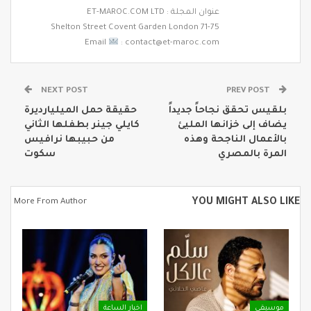
عنوان المجلة : ET-MAROC.COM LTD
71-75 Shelton Street Covent Garden London
Email
: contact@et-maroc.com
NEXT POST
PREV POST
بلقيس تحقق نجاحاً جديداً
حقيقة حمل الميليارديرة
يضاف إلى خزانها المليئ
كايلي جينر بطفلها الثاني
بالأعمال الناجحة وهذه
من حبيبها نرافيس
المرة بالمصري
سكوت
YOU MIGHT ALSO LIKE
More From Author
موسيقى
اخبار الساعة