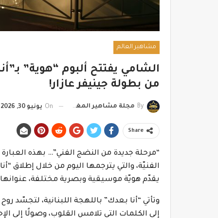
مشاهير العالم
الشامي يفتتح ألبوم “هوية” بـ”أن
من بطولة جينيفر عازار!
By
مجلة مشاهير المغرب
On
يونيو 30, 2026
Share
“مرحلة جديدة من النضج الفني”… بهذه العبارة
الفنيّة، والتي يترجمها اليوم من خلال إطلاق “أن
يقدّم هويّة موسيقية وبصرية مختلفة، عنوانها 
وتأتي “أنا بعدك” باللهجة اللبنانية، لتجسّد روح
إلى الكلمات التي تلامس القلوب، وصولًا إلى ال