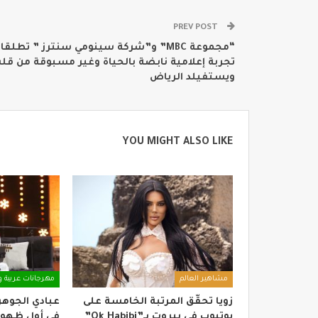
PREV POST
“مجموعة MBC” و”شركة سينومي سنترز ” تطلقا
تجربة إعلامية نابضة بالحياة وغير مسبوقة من قل
ويستفيلد الرياض
YOU MIGHT ALSO LIKE
مشاهير العالم
مهرجانات عربية و
زويا تحقّق المرتبة الخامسة على
عبادي الجوه
يوتيوب في بيروت بـ”Ok Habibi”
في أول ظهور