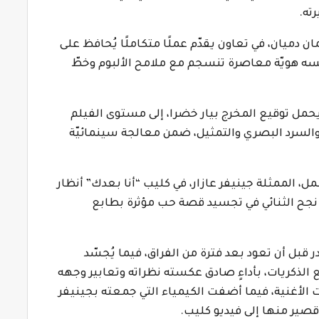
ته.
 دميان، في تعاون يقدّم عملًا متكاملًا يُحافظ على
فسه هويّة معاصرة تنسجم مع ملامح الألبوم وخطّ
 يحمل توقيع المخرج بيار خضرا، إلى مستوى الفيلم
السرد البصري والتمثيل، ضمن معالجة سينمائيّة
، الممثلة جينيفر عازار، في كليب “أنا بعدك” أنظار
 نجح الثنائي في تجسيد قصة حب مؤثرة بطابع
در قبل أن تعود بعد فترة من الفراق، فيما يُجسّد
ذكريات، بأداءٍ صادق عكسته نظراته وتعابير وجهه
 الأغنية، فيما أضفت الكيمياء التي جمعته بجينيفر
 قصير منها إلى فيديو كليب.