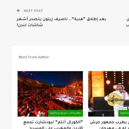
NEXT POST
ن
بعد إطلاق “هدية”… ناصيف زيتون يتصدر أشهر
ب
شاشات لندن!
More From Author
عالمية
مهرجانات عربية وعالمية
ر يطرب جمهور جرش
“الكورال أنتم” لبودشارت تجمع
 له في مهرجان
الأردن والمغرب على المسرح