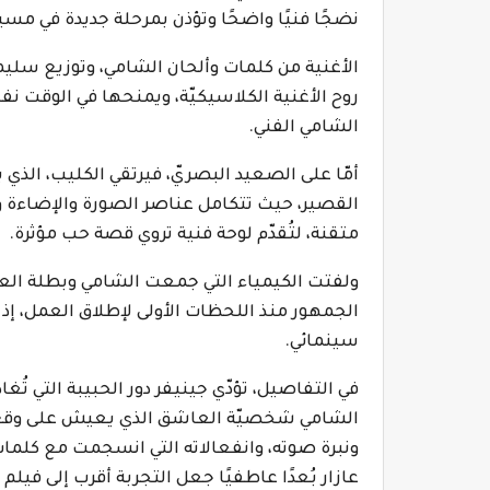
نضجًا فنيًا واضحًا وتؤذن بمرحلة جديدة في مسير
الأغنية من كلمات وألحان الشامي، وتوزيع سليمان
روح الأغنية الكلاسيكيّة، ويمنحها في الوقت ن
الشامي الفني.
أمّا على الصعيد البصريّ، فيرتقي الكليب، الذي
القصير، حيث تتكامل عناصر الصورة والإضاءة و
متقنة، لتُقدّم لوحة فنية تروي قصة حب مؤثرة.
ولفتت الكيمياء التي جمعت الشامي وبطلة العمل
الجمهور منذ اللحظات الأولى لإطلاق العمل، إذ
سينمائي.
في التفاصيل، تؤدّي جينيفر دور الحبيبة التي تُغا
الشامي شخصيّة العاشق الذي يعيش على وقع ال
ونبرة صوته، وانفعالاته التي انسجمت مع كلمات
عازار بُعدًا عاطفيًا جعل التجربة أقرب إلى فيلم