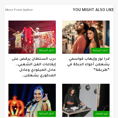
YOU MIGHT ALSO LIKE
More From Author
اخبار الساعة
اخبار الساعة
لارا نور وإيهاب قواسمي
درب السلطان يرقص على
يشعلان أجواء الدبكة في
إيقاعات الفن الشعبي…
“طربقة”
عادل الميلودي وعادل
المدكوري يشعلان…
غير مصنف
اخبار الساعة