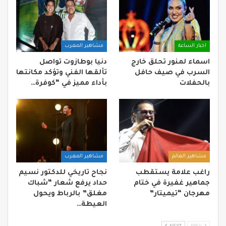
اخبار الساعة
مشاهير المغرب
اسماء لمنور تحلق خارج
دنيا بوطازوت تواصل
السرب في صيف حافل
تألقها الفني وتؤكد مكانتها
بالحفلات
بأداء مميز في “كوفرة…
مشاهير العالم
مشاهير المغرب
راغب علامة يستقطب
نجاح تاريخي للدكتور نسيم
جماهير غفيرة في ختام
حداد يرفع شعار “شباك
مهرجان “تيميتار”
مغلق” بالرباط ويحول
العيطة…