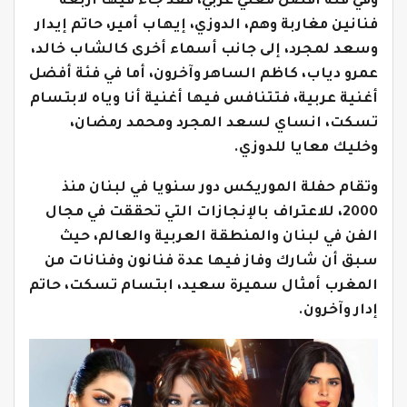
وفي فئة أفضل مغني عربي، فقد جاء فيها أربعة
فنانين مغاربة وهم، الدوزي، إيهاب أمير، حاتم إيدار
وسعد لمجرد، إلى جانب أسماء أخرى كالشاب خالد،
عمرو دياب، كاظم الساهر وآخرون، أما في فئة أفضل
أغنية عربية، فتتنافس فيها أغنية أنا وياه لابتسام
تسكت، انساي لسعد المجرد ومحمد رمضان،
وخليك معايا للدوزي.
وتقام حفلة الموريكس دور سنويا في لبنان منذ
2000، للاعتراف بالإنجازات التي تحققت في مجال
الفن في لبنان والمنطقة العربية والعالم، حيث
سبق أن شارك وفاز فيها عدة فنانون وفنانات من
المغرب أمثال سميرة سعيد، ابتسام تسكت، حاتم
إدار وآخرون.