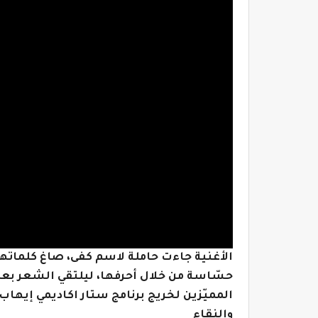
الأغنية جاءت حاملة لاسم كفى، صاغ كلماتها 
حسّاسة من خلال أحرفها، ليلتقي الشعر بعذوب
المميّزين لخريج برنامج ستار اكاديمي إيهاب 
والنقاء