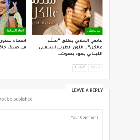
موسيقى
اخبار الساعة
عاصي الحلاني يطلق “سلّم
اسماء لمنور
عالكل”.. اللون الطربي الشعبي
في صيف حافل
اللبناني يعود بصوت…
NEXT
PREV
LEAVE A REPLY
not be published.