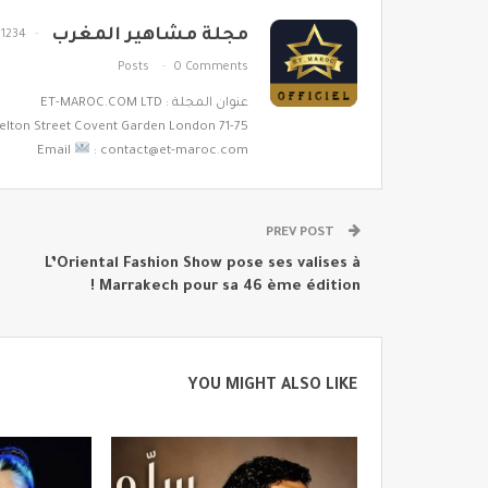
مجلة مشاهير المغرب
1234
Posts
0 Comments
عنوان المجلة : ET-MAROC.COM LTD
71-75 Shelton Street Covent Garden London
Email
: contact@et-maroc.com
PREV POST
L’Oriental Fashion Show pose ses valises à
Marrakech pour sa 46 ème édition !
YOU MIGHT ALSO LIKE