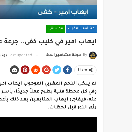
مشاهير المغرب
موسيقى
ايهاب امير في كليب كفى.. جرعة 
By
مجلة مشاهير المغرب
Last updated
يونيو 18, 
Share
لم يبخل النجم المغربي الموهوب ايهاب امير 
وفي كل محطة فنية يطرح عملاً جديدًا، يأسر
منه، فيفاجئ ايهاب المتابعين بعد ذلك بأعما
رأى النور قبل لحظات
.