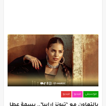
موسيقى
فيديو
فيديو
بالتعاون مع ‘تيونز ارابيا‘.. بسمة عطا