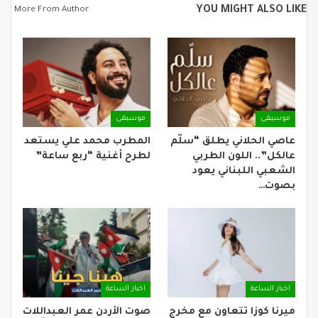
YOU MIGHT ALSO LIKE
More From Author
موسيقى
موسيقى
عاصي الحلاني يطلق “سلّم
المطرب محمد علي يستعد
عالكل”.. اللون الطربي
لطرح أغنية “ربع ساعة”
الشعبي اللبناني يعود
بصوت…
اخبار الساعة
اخبار الساعة
ميرنا كوزا تتعاون مع مخرج
صوت الأردن عمر العبداللات