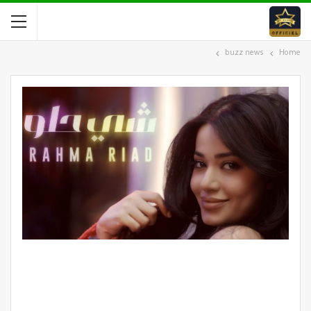
buzz news
Home