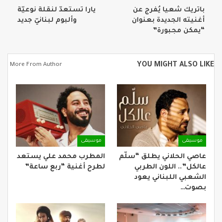
باتريك شعيا يُفرج عن
يارا تستعدّ لنقلة نوعيّة
أغنيته الجديدة بعنوان
وألبوم لبنانيّ جديد
“يمكن مجبورة”
YOU MIGHT ALSO LIKE
More From Author
موسيقى
موسيقى
عاصي الحلاني يطلق “سلّم
المطرب محمد علي يستعد
عالكل”.. اللون الطربي
لطرح أغنية “ربع ساعة”
الشعبي اللبناني يعود
بصوت…