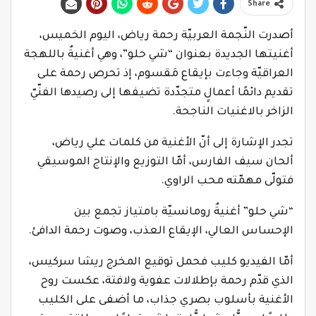
Share
أصدرت النّجمة العربيّة رحمة رياض، اليوم الخميس،
أغنيتها الجديدة بعنوان “شي حلو”، وهي أغنيةٌ باللهجة
العراقيّة وجاءت بإيقاع مَقسوم، إذ تحرص رحمة على
تقديم دائمًا أعمالٍ متجدّدة تضيفها إلى رصيدها الفنّيّ
الزاخر بالاغنيات الناجحة.
تجدر الإشارة إلى أنّ الأغنية من كلمات علي رياض،
ألحان سيف الفارس، أمّا التوزيع والإنتاج الموسيقي
فتولّى مهمّته محب الراوي.
“شي حلو” أغنيةٌ رومانسيّة بامتياز تجمع بين
الإحساس العالي، الإيقاع العذب، وصوت رحمة الدافئ.
أمّا الفيديو كليب فحمل توقيع المخرج ريشا سركيس،
الذي قدّم رحمة بإطلالات عفوية ولافتة، عكست روح
الأغنية بأسلوب بصري جذاب، ما أضفى على الكليب