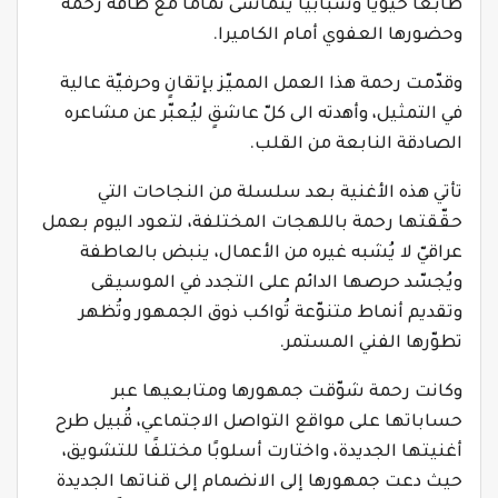
طابعًا حيويًّا وشبابيًّا يتماشى تمامًا مع طاقة رحمة
وحضورها العفوي أمام الكاميرا.
وقدّمت رحمة هذا العمل المميّز بإتقانٍ وحرفيّة عالية
في التمثيل، وأهدته الى كلّ عاشقٍ ليُعبّر عن مشاعره
الصادقة النابعة من القلب.
تأتي هذه الأغنية بعد سلسلة من النجاحات التي
حقّقتها رحمة باللهجات المختلفة، لتعود اليوم بعمل
عراقيّ لا يُشبه غيره من الأعمال، ينبض بالعاطفة
ويُجسّد حرصها الدائم على التجدد في الموسيقى
وتقديم أنماط متنوّعة تُواكب ذوق الجمهور وتُظهر
تطوّرها الفني المستمر.
وكانت رحمة شوّقت جمهورها ومتابعيها عبر
حساباتها على مواقع التواصل الاجتماعي، قُبيل طرح
أغنيتها الجديدة، واختارت أسلوبًا مختلفًا للتشويق،
حيث دعت جمهورها إلى الانضمام إلى قناتها الجديدة