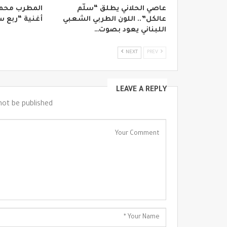
عاصي الحلاني يطلق “سلّم
المطرب محم
عالكل”.. اللون الطربي الشعبي
أغنية “ربع 
اللبناني يعود بصوت…
NEXT
PREV
LEAVE A REPLY
not be published.