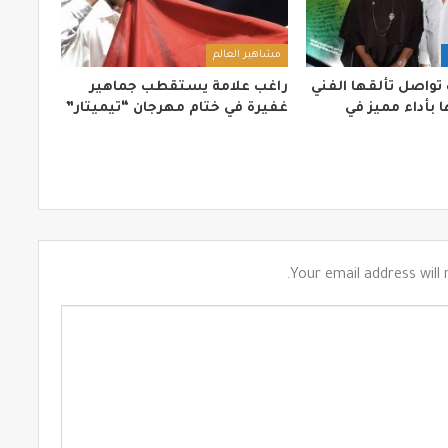
مشاهير العالم
 تواصل تألقها الفني
راغب علامة يستقطب جماهير
 بأداء مميز في
غفيرة في ختام مهرجان “تيميتار”
Your email address will 