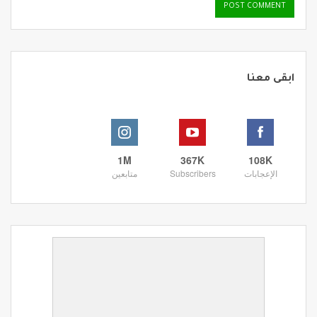
ابقى معنا
1M
367K
108K
الإعجابات
Subscribers
متابعين