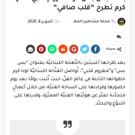
كرم تطرح “قلب صافي”
By
مجلة مشاهير المغرب
On
أكتوبر 8, 2025
Share
بعد طرحها أغنيتَين باللّهجة اللبنانيّة بعنوان “بس
بس” و”مغروم قلبي”، تُواصل الفنّانة اللبنانيّة لونا كرم
خطواتها الثابتة في عالم الفنّ، حيث تُثبت يومًا بعد يوم
حضورها وفرادتها على الساحة الفنيّة، من خلال أعمالٍ
متجدّدة تعبّر عن هويّتها الفنيّة المميّزة، وقدرتها على
التنوّع والتجدّد.