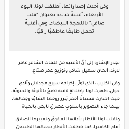
وفي أحدث إصداراتها، أطلقت لونا، اليوم
الأربعاء، أغنيةً جديدة بعنوان “قلب
صافي” باللهجة البيضاء، وهي أغنيةٌ
تحمل طابعًا عاطفيًا راقيًا.
تجدر الإشارة إلى أنّ الأغنية من كلمات الشاعر عامر
لاوند، ألحان سهيل شاكر، وتوزيع عمر صبّاغ.
وفي الكليب، الذي تولّى إخراجه سيرج مجدلاني وآندي
خولي، ظهرت لونا بإطلالةٍ لافتة تضجّ بالأنوثة والحيويّة،
حيث اختارت فستانًا أحمر يُبرز روحها الشابّة وجمالها،
بينما جاء التصوير بأسلوبٍ عصريّ نابض بالحياة.
ولفتت لونا الأنظار بأدائها العفويّ وتعبيرها الصادق
أمام الكاميرا، كما خطفت الأنظار بجمالها الطبيعيّ