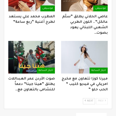
موسيقى
موسيقى
عاصي الحلاني يطلق “سلّم
المطرب محمد علي يستعد
عالكل”.. اللون الطربي
لطرح أغنية “ربع ساعة”
الشعبي اللبناني يعود
بصوت…
اخبار الساعة
اخبار الساعة
ميرنا كوزا تتعاون مع مخرج
صوت الأردن عمر العبداللات
امريكي في فيديو كليب ”
يطلق “هينا جينا” دعماً
الحب حلو “
للنشامى بالتعاون مع…
NEXT
PREV