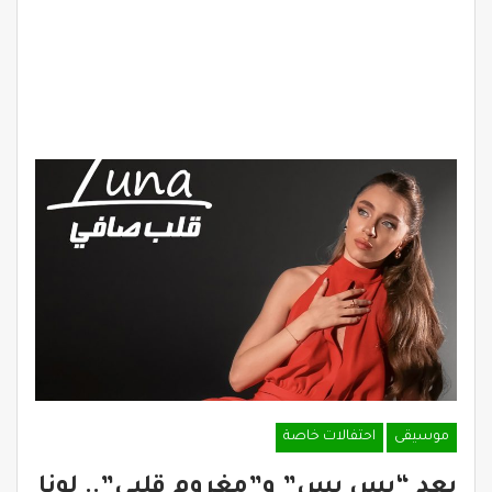
موسيقى
احتفالات خاصة
بعد “بس بس” و”مغروم قلبي”.. لونا