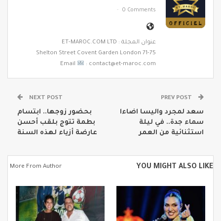
0 Comments
عنوان المجلة : ET-MAROC.COM LTD
71-75 Shelton Street Covent Garden London
Email
: contact@et-maroc.com
NEXT POST
PREV POST
سعد لمجرد واليسا اضاءا
بحضور زوجها.. ابتسام
سماء جدة.. في ليلة
بطمة تتوج بلقب أحسن
استثنائية من العمر
عارضة أزياء لهذه السنة
YOU MIGHT ALSO LIKE
More From Author