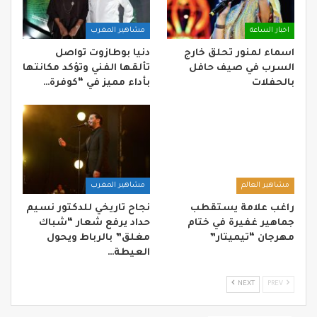
اخبار الساعة
مشاهير المغرب
اسماء لمنور تحلق خارج
دنيا بوطازوت تواصل
السرب في صيف حافل
تألقها الفني وتؤكد مكانتها
بالحفلات
بأداء مميز في “كوفرة…
مشاهير العالم
مشاهير المغرب
راغب علامة يستقطب
نجاح تاريخي للدكتور نسيم
جماهير غفيرة في ختام
حداد يرفع شعار “شباك
مهرجان “تيميتار”
مغلق” بالرباط ويحول
العيطة…
NEXT
PREV