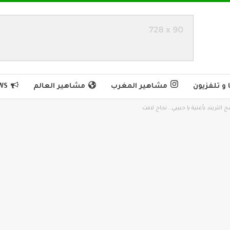
و تلفزيون
مشاهير المغرب
مشاهير العالم
WS
لتريند بأغنية يا حبيبي.. نجاح لافت