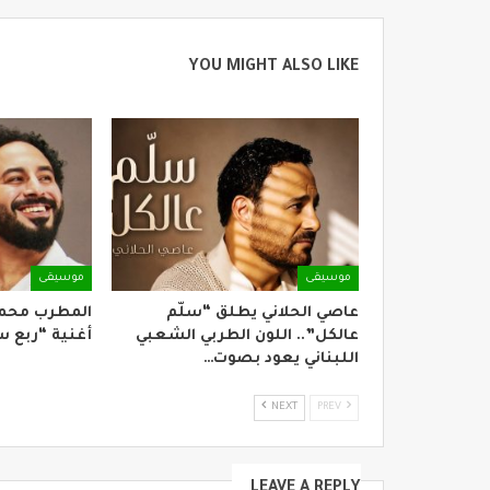
YOU MIGHT ALSO LIKE
موسيقى
موسيقى
عاصي الحلاني يطلق “سلّم
المطرب محم
عالكل”.. اللون الطربي الشعبي
أغنية “ربع 
اللبناني يعود بصوت…
NEXT
PREV
LEAVE A REPLY