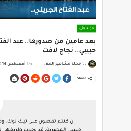
موسيقى
بعد عامين من صدورها.. عبد الفتاح
حبيبي.. نجاح لافت
By
مجلة مشاهير المغرب
On
أغسطس 14, 2022
Share
إن كنتم تقضون على تيك
توك،
وقت
حبيبي المصرية، قد وجدت طريقها إلي