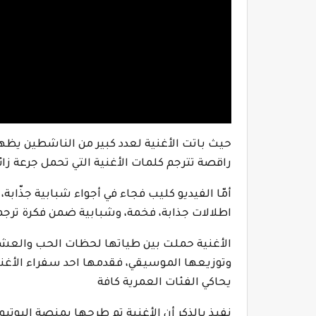
حيث باتت الأغنية لعدد كبير من الناشطين يظ
راقصة تترجم كلمات الأغنية التي تحمل جرعة زائد
أمّا الفيديو كليب فجاء في أجواء شبابية جذّابة
اطلالات جذابة، فخمة، وشبابية ضمن فكرة ترجم
الأغنية حملت بين طياتها لحظات الحب والعشق
وتوزيعها الموسيقي، فقدمها احد سفراء الأغنية
يحاكي الفئات العمرية كافة
نفيذ بالذكر أن الأغنية تم طرحها بمنصة اليوتي