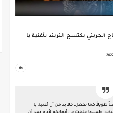
 الجريني يكتسح التريند بأغنية يا
اً طويلاً كما نفعل، فلا بد من أن أغنية يا
كم، ولعلها علقت في أذهانكم لأيام بعد أن