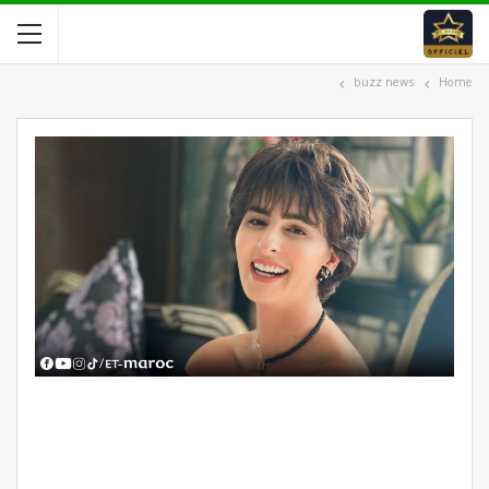
buzz news
Home