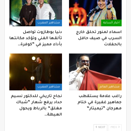
اخبار الساعة
مشاهير المغرب
اسماء لمنور تحلق خارج
دنيا بوطازوت تواصل
السرب في صيف حافل
تألقها الفني وتؤكد مكانتها
بالحفلات
بأداء مميز في “كوفرة…
مشاهير العالم
مشاهير المغرب
راغب علامة يستقطب
نجاح تاريخي للدكتور نسيم
جماهير غفيرة في ختام
حداد يرفع شعار “شباك
مهرجان “تيميتار”
مغلق” بالرباط ويحول
العيطة…
NEXT
PREV