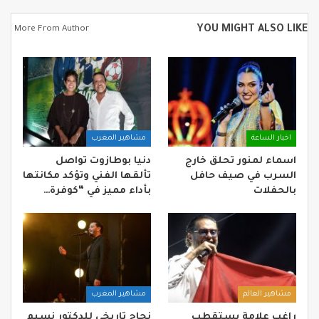
YOU MIGHT ALSO LIKE
More From Author
اخبار الساعة
مشاهير المغرب
اسماء لمنور تحلق خارج
دنيا بوطازوت تواصل
السرب في صيف حافل
تألقها الفني وتؤكد مكانتها
بالحفلات
بأداء مميز في “كوفرة…
مشاهير العالم
مشاهير المغرب
راغب علامة يستقطب
نجاح تاريخي للدكتور نسيم