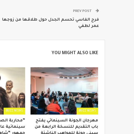
PREV POST
فرح الفاسي تحسم الجدل حول طلاقها من زوجها
عمر لطفي
YOU MIGHT ALSO LIKE
BUZZ NEWS
BUZZ NEWS
مهرجان الجونة السينمائي يفتح
“محاربة الص
باب التقديم للنسخة الرابعة من
سينمائية عال
سيني جونة للمواهب الناشئة
جمهور “شاهد