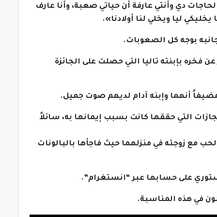
حاجات دي وأنتي عارفة أن حياتي صعبة، وأنا عارف
 يخليكي ليا ويخلي لنا أولادنا».
جانبه بوجه كل الصعوبات.
عن فخره بإبنته تاليا التي حصلت على الجائزة
 مضيفاً أنهما وإبنه آدام لديهم صوت جميل.
لإنجازات التي حققها كانت بسبب إيمانها به، سائلاً
حب مع زوجته في منزلهما حيث فاجأها بالبالونات
توري على حسابها عبر “انستغرام”.
ون في هذه المناسبة.