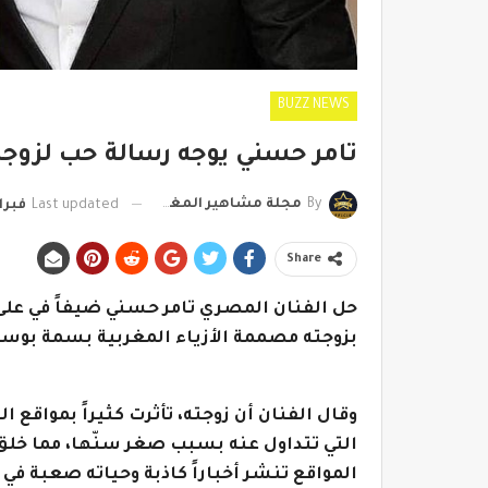
BUZZ NEWS
تامر حسني يوجه رسالة حب لزوج
By
مجلة مشاهير المغرب
Last updated
فبراير 16,
Share
حل الفنان المصري تامر حسني ضيفاً في على 
بزوجته مصممة الأزياء المغربية بسمة بوس
وقال الفنان أن زوجته، تأثرت كثيراً بمواقع 
التي تتداول عنه بسبب صغر سنّها، مما خلق 
المواقع تنشر أخباراً كاذبة وحياته صعبة في