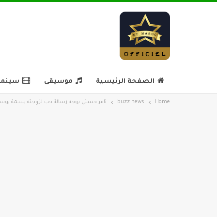
الصفحة الرئيسية
موسيقى
سينما 
Home
buzz news
تامر حسني يوجه رسالة حب لزوجته بسمة بوس