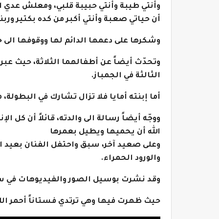
وأنتي طيبة وأنتي حبيبة قلبي، ومعلش عدي ال
أن حياتي صعبة وأنتي أكبر من كده بكتير وربنا
وشكرها على دعمها الدائم لها ووقوفها الى 
وتحدّث أيضاً عن أطفالهما الثلاثة، حيث عبر 
الثالثة في الجمباز.
أما إبنته أمايا فلا تزال تشارك في البطولة،
ووجّه أيضاً رسالة الى والدته، قائلاً أن كل ا
الله أن يحميها ويطيل بعمرها
وعلى صعيد آخر، سبق واحتفل الفنان بعيد ال
والورود الحمراء.
وقد نشرت بوسيل الصور والفيديوهات في س
حيث ظهرت فيها وهي ترتدي فستاناً أحمر الل