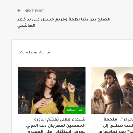
NEXT POST
الصلح بين دنيا بطمة ومريم حسين على يد فهد
الهاشمي
More From Author
اخبار الساعة
حراء”.. ملحمة
شيماء هلالي تفتتح الدورة
مية تنطلق إلى
الخمسين لمهرجان دقة الدولي
” بعد نجاحها في
بعرض استثنائي على المسرح