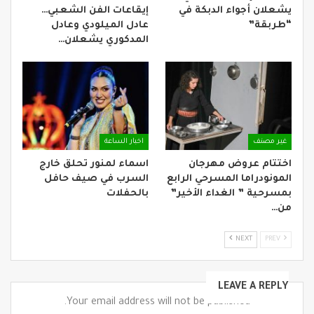
يشعلان أجواء الدبكة في
إيقاعات الفن الشعبي…
“طربقة”
عادل الميلودي وعادل
المدكوري يشعلان…
غير مصنف
اخبار الساعة
اختتام عروض مهرجان
اسماء لمنور تحلق خارج
المونودراما المسرحي الرابع
السرب في صيف حافل
بمسرحية ” الغداء الأخير”
بالحفلات
من…
NEXT
PREV
LEAVE A REPLY
Your email address will not be published.