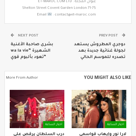
عنوان المجلة : ET-MAROC.COM LTD
71-75 Shelton Street Covent Garden London
Email
: contact@et-maroc.com
NEXT POST
PREV POST
دوجري المطروش يستعد
بشرى صاحبة الأغنية
لجولة غنائية جديدة بعد
الشهيرة “wa la vie
تصدره للموسم الحالي
“تعود بألبوم قوي
YOU MIGHT ALSO LIKE
More From Author
اخبار الساعة
اخبار الساعة
لارا نور وإيهاب قواسمي
درب السلطان يرقص على