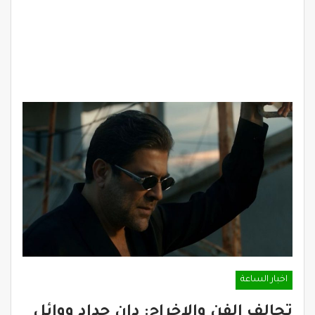
اخبار الساعة
تحالف الفن والإخراج: دان حداد ووائل