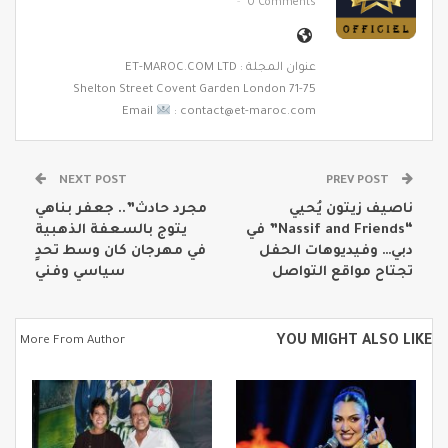
0 Comments
عنوان المجلة : ET-MAROC.COM LTD
71-75 Shelton Street Covent Garden London
Email
: contact@et-maroc.com
NEXT POST
PREV POST
ناصيف زيتون يُحيي
مجرد حادث”.. جعفر بناهي
“Nassif and Friends” في
يتوج بالسعفة الذهبية
دبي… وفيديوهات الحفل
في مهرجان كان وسط تحدٍ
تجتاح مواقع التواصل
سياسي وفني
YOU MIGHT ALSO LIKE
More From Author