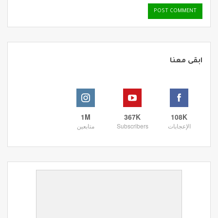
ابقى معنا
1M
367K
108K
الإعجابات
Subscribers
متابعين