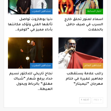
اخبار الساعة
مشاهير المغرب
اسماء لمنور تحلق خارج
دنيا بوطازوت تواصل
السرب في صيف حافل
تألقها الفني وتؤكد مكانتها
بالحفلات
بأداء مميز في “كوفرة…
مشاهير العالم
مشاهير المغرب
راغب علامة يستقطب
نجاح تاريخي للدكتور نسيم
جماهير غفيرة في ختام
حداد يرفع شعار “شباك
مهرجان “تيميتار”
مغلق” بالرباط ويحول
العيطة…
NEXT
PREV