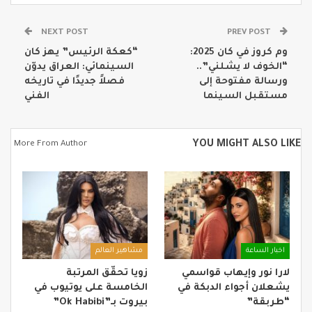
NEXT POST
PREV POST
وم كروز في كان 2025:
“كعكة الرئيس” يهز كان
“الخوف لا يشلني”..
السينمائي: العراق يدوّن
ورسالة مفتوحة إلى
فصلاً جديدًا في تاريخه
مستقبل السينما
الفني
YOU MIGHT ALSO LIKE
More From Author
اخبار الساعة
مشاهير العالم
لارا نور وإيهاب قواسمي
زويا تحقّق المرتبة
يشعلان أجواء الدبكة في
الخامسة على يوتيوب في
“طربقة”
بيروت بـ”Ok Habibi”