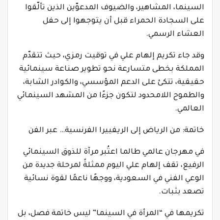
السينما، المشاهير، والضيوف المدعوّين الذين تألّقوا
على السجادة الحمراء قبل أن يتوجهوا إلى حفل
العشاء الرسمي.
وقد جاء تكريم إلهام علي في توقيت رمزي، حيث تتقدّم
المملكة بخطى متسارعة نحو تطوير صناعة سينمائية
حقيقية، تتكئ على الدعم المؤسسي، والكوادر الشابة،
والطموح اللامحدود لتكون جزءًا من المشهد السينمائي
العالمي.
خاتمة: من الرياض إلى الريفييرا الفرنسية… عبر الفن
في مهرجان عالمي طالما اعتُبر مرآة للذوق السينمائي
الرفيع، تقف إلهام علي اليوم ممثلةً لمرحلة جديدة من
الوعي الفني في السعودية، ووجهًا ناعمًا لقوة نسائية
تصعد بثبات.
تكريمها في “المرأة في السينما” ليس خاتمة فصل، بل