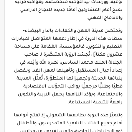
نوعية، وورشات بيداغوجية متخصّصة، ومواكبة فردية
تفتح أمام المشاركين آفاقًا جديدة للنجاح الدراسي
والاندماج المهني.
وتحتضن مدينة المهن والكفاءات بالدار البيضاء-
سطات هذه الدورة في إطار دعمها المتواصل لمبادرات
التعليم والتكوين. فالمؤسسة، المُقامة على مساحة
عشرون هكتارًا، تُجسّد الرؤية المتبصّرة لـ صاحب
الجلالة الملك محمد السادس، نصره الله وأيّده، في
إعداد أجيال المستقبل وتأهيلها لمهن الغد. وبفضل
بنياتها الحديثة وتجهيزاتها المتطوّرة، تُمثّل المدينة
قطبًا وطنيًّا مرجعيًّا يواكب التحوّلات الاقتصادية
والاجتماعية، ويؤكد التزامها بجعل التربية والتكوين
رافعةً للتنمية المستدامة.
وتتميّز هذه الدورة بطابعها الشمولي، إذ تفتح أبوابها
أمام جميع الفئات: التلاميذ المتمدرسون، والأطفال
ذوو الاحتياجات الخاصة، والمستفيدون من مدارس