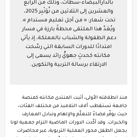
بالدارالبيضاء-سطات، وذلك من الرابع
والعشرين إلى الثلاثين من نُوَنْبِر 2025،
تحت شعار: « من أجل تعليم مستدام ».
ويُعَدّ هذا الملتقى محطةً بارزة في مسار
دعم الطفولة والشباب بالمملكة، إذ يأتي
امتدادًا للدورات السابقة التي رسّخت
مكانته كحدثٍ جهويٍّ رائد يسعى إلى
الارتقاء برسالة التربية والتكوين.
منذ انطلاقته الأولى، أثبت المنتدى مكانته كمنصة
جامعة تستقطب آلاف التلاميذ من مختلف الفئات،
حيث يوفّر فضاءً للتعلّم والإلهام وتبادل المعارف
والخبرات. وقد أكّدت الدورات الماضية التزام جمعية لونا
بجعل الطفل محور العملية التربوية، عبر محاضرات