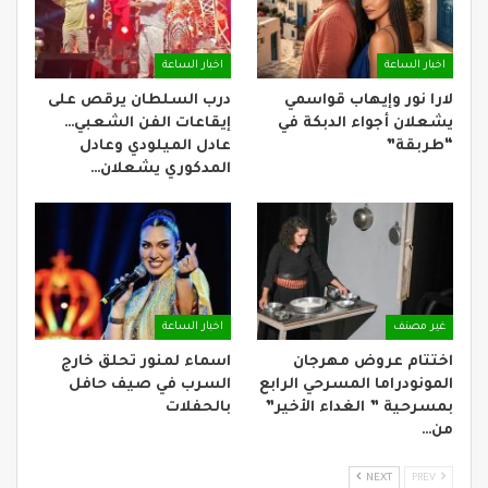
اخبار الساعة
اخبار الساعة
لارا نور وإيهاب قواسمي
درب السلطان يرقص على
يشعلان أجواء الدبكة في
إيقاعات الفن الشعبي…
“طربقة”
عادل الميلودي وعادل
المدكوري يشعلان…
غير مصنف
اخبار الساعة
اختتام عروض مهرجان
اسماء لمنور تحلق خارج
المونودراما المسرحي الرابع
السرب في صيف حافل
بمسرحية ” الغداء الأخير”
بالحفلات
من…
NEXT
PREV