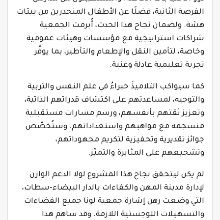
الفرصة الثانية، فضلًا عن الأطفال المنحدرين من بيئات
هشة. ولضمان نجاح هذا الحدث، أُبرمت الجمعية
شراكات استراتيجية مع مؤسسات وهيئات عمومية
وخاصة، لتأمين النقل والإطعام والتأطير، بما يوفّر
تجربة تعليمية عادلة وغنية.
كما سيواكب التلاميذَ خبراءُ في علم النفس والتربية
والتوجيه، لمساعدتهم على اكتشاف قدراتهم الذاتية،
وتعزيز ثقتهم بأنفسهم، ورسم مسارات مستقبلية
منسجمة مع مواهبهم واستعداداتهم. وستُخصّص
جوائز تقديرية وتحفيزية لتكريم مجهوداتهم،
وتشجيعهم على المثابرة والتميّز.
لم يكن ليتحقق نجاح هذا المشروع لولا الدعم الوازن
لإدارة مدينة المهن والكفاءات بالدار البيضاء-سطات،
التي وضعت رهن إشارة جمعية لونا جميع الفضاءات
والتسهيلات اللوجستية اللازمة. وقد ساهم هذا