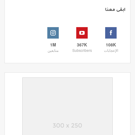
ابقى معنا
1M
367K
108K
الإعجابات
Subscribers
متابعين