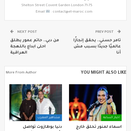
71-75 Shelton Street Covent Garden London
Email
: contact@et-maroc.com
NEXT POST
PREV POST
تامر حسني.. يحقق إنجازًا
من دبي.. حاتم عمور يطلق
عالميًا جديدًا بسبب مش
احلى ابداع باللهجة
أنا
العراقية
YOU MIGHT ALSO LIKE
More From Author
اخبار الساعة
مشاهير المغرب
اسماء لمنور تحلق خارج
دنيا بوطازوت تواصل