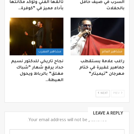
السرب في صيف حافل
تألقها الفني وتؤكد مكانتها
بالحفلات
بأداء مميز في “كوفرة…
مشاهير العالم
مشاهير المغرب
راغب علامة يستقطب
نجاح تاريخي للدكتور نسيم
جماهير غفيرة في ختام
حداد يرفع شعار “شباك
مهرجان “تيميتار”
مغلق” بالرباط ويحول
العيطة…
NEXT
PREV
LEAVE A REPLY
Your email address will not be published.