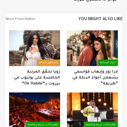
YOU MIGHT ALSO LIKE
More From Author
اخبار الساعة
مشاهير العالم
لارا نور وإيهاب قواسمي
زويا تحقّق المرتبة
يشعلان أجواء الدبكة في
الخامسة على يوتيوب في
“طربقة”
بيروت بـ”Ok Habibi”
مهرجانات عربية وعالمية
مهرجانات عربية وعالمية