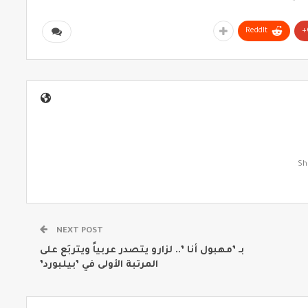
ReddIt
NEXT POST
بـ ’مهبول أنا ’.. لزارو يتصدر عربياً ويتربَع على
المرتبة الأولى في ’بيلبورد’