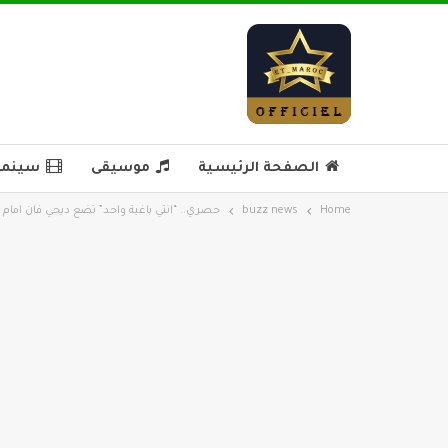
الصفحة الرئيسية
موسيقى
سينما 
Home
buzz news
حصري.. “انتي باغية واحد” تضع ديجي فان امام 