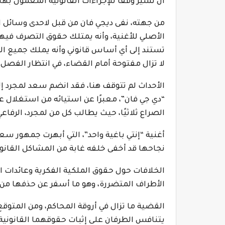
أن تسير وفقًا للإجراءات القانونية المعمول بها.
‎من جهته، نفى ديجي فان من قبل لاحدى وسائل الا
الأصلي للأغنية، وأنه يمتلك حقوق التصرف فيها 
تستند إلى أي أساس قانوني وأنه يملك جميع الوث
لا تزال مفتوحة أمام القضاء، في انتظار الفصل في
‎الأحداث لم تتوقف هنا، فقد انضم سعد لمجرد إلى
“دي جي فان”، معبرًا عن استيائه من استغلال ع
الصراع ثلاثيًا، حيث يطالب كل من لمجرد، الرفاع
‎أغنية “إنتي باغية واحد”، التي أبهرت جمهور س
نجاحها قد أخفى خلفه غابة من المشاكل القانوني
‎الخلافات حول حقوق الملكية الفكرية وعائدات ا
الأطراف المتضررة، وهو ما أسفر عن حذفها من “
‎القضية ما تزال في أروقة المحاكم، ومن المتوقع
يتنافس الطرفان على إثبات حقوقهما القانونية 