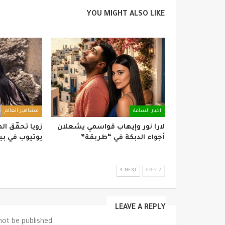
YOU MIGHT ALSO LIKE
اخبار الساعة
مشاهير العالم
لارا نور وإيهاب قواسمي يشعلان
زويا تحقّق ا
أجواء الدبكة في “طربقة”
يوتيوب في بيروت بـ”
NEXT
PREV
LEAVE A REPLY
not be published.