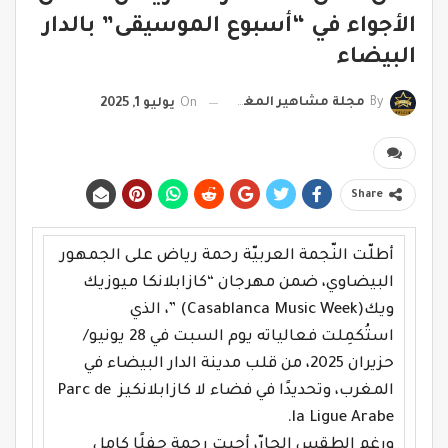
الأجواء في “أسبوع الموسيقى” بالدار
البيضاء
By
مجلة مشاهير المغرب
On
يوليو 1, 2025
Share
أطلّت النّجمة العربيّة رحمة رياض على الجمهور
البيضاوي، ضمن مهرجان “كازابلانكا ميوزيك
ويك
” (Casablanca Music Week)
، الذي
استُكمِلت فعالياته يوم السبت في 28 يونيو/
حزيران 2025، من قلب مدينة الدار البيضاء في
المغرب، وتحديدًا في فضاء لا كازابلانكيز Parc de
la Ligue Arabe.
ورغم الطقس الحارّ، أحيت رحمة حفلًا كامل