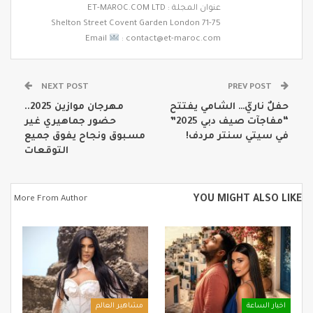
عنوان المجلة : ET-MAROC.COM LTD
71-75 Shelton Street Covent Garden London
Email
: contact@et-maroc.com
NEXT POST
PREV POST
حفلٌ ناريّ… الشامي يفتتح
مهرجان موازين 2025..
“مفاجآت صيف دبي 2025”
حضور جماهيري غير
في سيتي سنتر مردف!
مسبوق ونجاح يفوق جميع
التوقعات
YOU MIGHT ALSO LIKE
More From Author
اخبار الساعة
مشاهير العالم