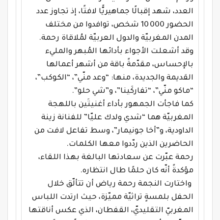
العدد، شهد إقبالًا جماهيريًّا لافتًا، إذ تجاوز عدد
الحضور 10 000 شخص، توافدوا من مختلف
المدن المغربيّة والدول العربيّة لمُلاقاة رحمة
.
وقد أشعلت الأجواء بأدائها المُبهر والمليء
بالإحساس، مقدّمةً باقة من أشهر أعمالها
القديمة والجديدة، منها: “وعد منّي”، “الكوكب”،
“ماكو منّي”، “تفاركَينا”، و”شي حلو”.
كما فاجأت الجمهور بأداء أغنيتَين باللهجة
المغربيّة هما “شدي ولدك عليّا” للفنانة زينة
الداودية، و”أخا جونيمار”، وسط تفاعل لافت من
الحاضرين الذين ردّدوا معها الكلمات
.
رحمة عبّرت عن سعادتها البالغة بهذا اللقاء،
مؤكدةً أنّه كان حلمًا طال انتظاره.
واختارت النجمة رحمة رياض أن تتألّق خلال
الحفل بلمسةٍ تراثيّة مميّزة، حيث ارتدت اللباس
المغربيّ التقليديّ، القفطان، الذي عكس أناقتها