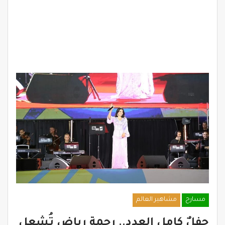
مسارح
مشاهير العالم
حفلٌ كامل العدد.. رحمة رياض تُشعل