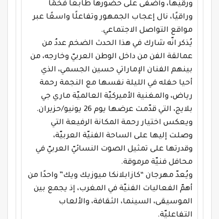
ورقيّها، وأضفى على حضورها طابعًا فخمًا
وراقيًا، نال إعجاب الجمهور وتفاعلًا واسعًا عبر
مواقع التواصل الاجتماعي
.
يُذكر انّه شارك في هذا الحدث الضخم عددٌ من
عمالقة الفن من داخل الوطن العربيّ وخارجه، من
بينهم الفنان الإماراتي حسين الجسمي، الذي
أحيا حفله في الليلة نفسها مع النجمة رحمة
رياض، والمغنية الأميركيّة العالميّة ماري جي
بلايج، التي قدّمت عرضها يوم 26 يونيو/حزيران
.
ويعكس اختيار رحمة المكانة الرفيعة التي
وصلت إليها على الساحة الفنيّة العربيّة،
وقدرتها على تمثيل الصوت النسائيّ العربيّ في
محافل فنيّة مرموقة
.
ويُعدّ مهرجان “كازابلانكا ميوزيك ويك” واحدًا من
أهمّ الفعاليات الفنيّة في المغرب، إذ يجمع بين
الموسيقى، السينما، الثقافة، والألعاب
التفاعليّة.