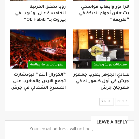
لارا نور وإيهاب قواسمي
زويا تحقّق المرتبة
يشعلان أجواء الدبكة في
الخامسة على يوتيوب في
“طربقة”
بيروت بـ”Ok Habibi”
مهرجانات عربية وعالمية
مهرجانات عربية وعالمية
عبادي الجوهر يطرب جمهور
“الكورال أنتم” لبودشارت
جرش في أول ظهور له في
تجمع الأردن والمغرب على
مهرجان جرش
المسرح الشمالي في جرش
NEXT
PREV
LEAVE A REPLY
Your email address will not be published.