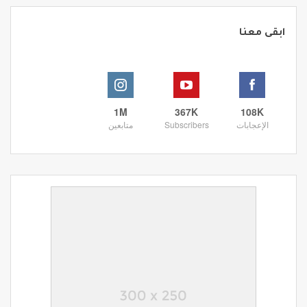
ابقى معنا
1M
367K
108K
الإعجابات
Subscribers
متابعين