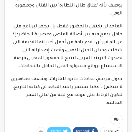
يوصف بأنه ‘عناق طال انتظاره’ بين الفنان وجمهوره
الوفي.
‎الماجد لن يكتفي بالحضور فقط، بل يجهز لبرنامج فني
حافل يدمج فيه بين أصالة الماضي وعصرية الحاضر؛ إذ
من المقرر أن يقدم باقة من أجمل أغنياته القديمة التي
شكلت وجدان الجيل الذهبي، وأحدث إصداراته التي
تصدرت التريند العربي، ليتيح للجمهور المغربي فرصة
الاستمتاع بروائع مشواره الفني الحافل بالنجاحات.
‎جدول مزدحم، نجاحات عابرة للقارات، وشغف جماهيري
لا ينطفئ.. هكذا يستمر راشد الماجد في كتابة التاريخ،
لتكون الرباط على موعد مع ليلة من ليالي العمر
الحالمة.⁩⁩⁩
Twitter
Facebook
Share