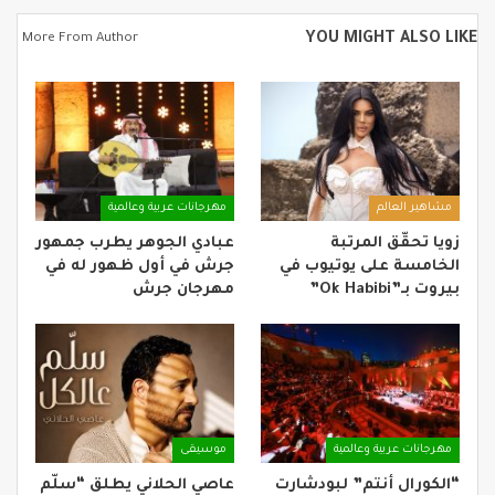
YOU MIGHT ALSO LIKE
More From Author
مشاهير العالم
مهرجانات عربية وعالمية
زويا تحقّق المرتبة
عبادي الجوهر يطرب جمهور
الخامسة على يوتيوب في
جرش في أول ظهور له في
بيروت بـ”Ok Habibi”
مهرجان جرش
مهرجانات عربية وعالمية
موسيقى
“الكورال أنتم” لبودشارت
عاصي الحلاني يطلق “سلّم