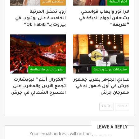
اخبار الساعة
مشاهير العالم
لارا نور وإيهاب قواسمي
زويا تحقّق المرتبة
يشعلان أجواء الدبكة في
الخامسة على يوتيوب في
“طربقة”
بيروت بـ”Ok Habibi”
مهرجانات عربية وعالمية
مهرجانات عربية وعالمية
عبادي الجوهر يطرب جمهور
“الكورال أنتم” لبودشارت
جرش في أول ظهور له في
تجمع الأردن والمغرب على
مهرجان جرش
المسرح الشمالي في جرش
NEXT
PREV
LEAVE A REPLY
Your email address will not be published.