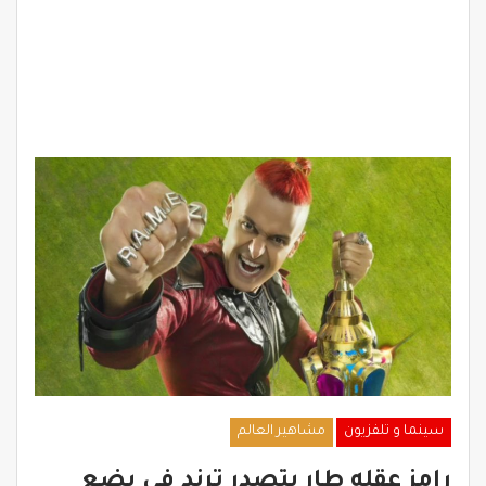
سينما و تلفزيون
مشاهير العالم
رامز عقله طار يتصدر ترند في بضع