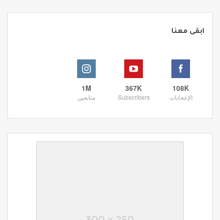
ابقى معنا
1M
367K
108K
الإعجابات
Subscribers
متابعين