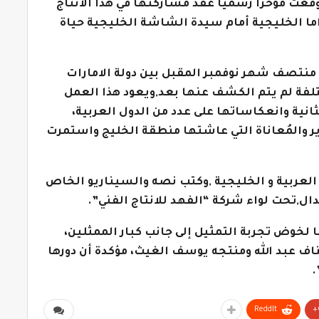
وقعت مؤخرا رسميا عقد مشاركتها في هذا الانتاج
راما الخليجية أمام سيدة الشاشة الخليجية حياة
 منتصف شهر نوفمبر المقبل بين دولة الامارات
ختلفة لم يتم الكشف عنها بعد,ويعود هذا العمل
لثانية وانعكاساتها على عدد من الدول العربية،
قل الواقع المرير والمُعاناة التي عاشتها منطقة الخليج واستمرت
عربية و الخليجية ,وكتب نصه والسيناريو الخاص
ال,تحت لواء شركة “الفهد للانتاج الفني”.
لخوض تجربة التمثيل إلى جانب كبار الممثلين،
ف عبد الله ومنتجه يوسف الغيث، مؤكدة أن دورها
.
ReddIt