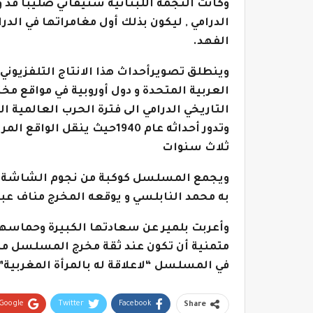
وكانت النجمة اللبنانية ستيفاني صليبا قد 
الدرامي , ليكون بذلك أول مغامراتها في الد
الفهد.
وينطلق تصويرأحداث هذا الانتاج التلفزيوني
العربية المتحدة و دول أوروبية في مواقع م
التاريخي الدرامي الى فترة الحرب العالمية ا
وتدور أحداثه عام 1940حيث ين
ثلاث سنوات
ويجمع المسلسل كوكبة من نجوم الشاشة ال
به محمد النابلسي و يوقعه المخرج مناف عبد
وأعربت بلمير عن سعادتها الكبيرة وحماسها 
متمنية أن تكون عند ثقة مخرج المسلسل منا
في المسلسل “لاعلاقة له بالمرأة المغربية”
Google+
Twitter
Facebook
Share