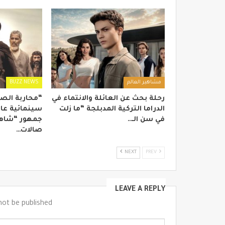
مشاهير العالم
BUZZ NEWS
رحلة بحث عن العائلة والانتماء في
“محاربة الص
الدراما التركية المدبلجة “ما زلت
سينمائية عال
في سن الـ…
جمهور “شاهد
صالات…
NEXT
PREV
LEAVE A REPLY
not be published.