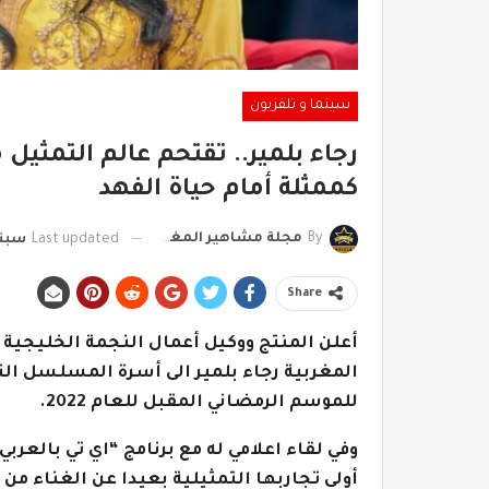
سينما و تلفزيون
رجاء بلمير.. تقتحم عالم التمثيل
كممثلة أمام حياة الفهد
By
مجلة مشاهير المغرب
Last updated
سبتمبر 7
Share
أعلن المنتج ووكيل أعمال النجمة الخليجية
المغربية رجاء بلمير الى أسرة المسلسل ا
للموسم الرمضاني المقبل للعام 2022.
وفي لقاء اعلامي له مع برنامج “اي تي بالعرب
أولى تجاربها التمثيلية بعيدا عن الغناء