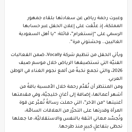
وعبرت رحمة رياض عن سعادتها بلقاء جمهور
المملكة، إذ علّقت على إعلان الحفل عبر حسابها
الرسمي على “إنستغرام”، قائلة: “يا أهل السعودية
الغاليين… وحشتوني مرة”.
ويأتي الحفل من تنظيم شركة Vocally، ضمن الفعاليات
الفنيّة التي تستضيفها الرياض خلال موسم صيف
2026، والتي تجمع نخبةً من ألمع نجوم الغناء في الوطن
العربي.
ومن المنتظر أن تُقدّم رحمة خلال الأمسية باقةً من
أشهر أعمالها، إضافة إلى أغانٍ خليجيّة، وفي مقدمتها
أغنيتها “من الآخر”، التي حملت رسالةً تُعبّر عن قوة
المرأة وقدرتها على التحرّر من العلاقات السامّة،
وتُجسّد معاني الثقة بالنفس والاستقلاليّة، ما جعلها
تحظى بتفاعلٍ كبيرٍ منذ طرحها.