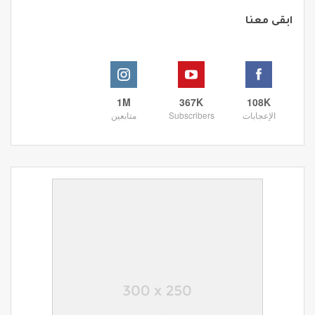
ابقى معنا
1M
367K
108K
الإعجابات
Subscribers
متابعين