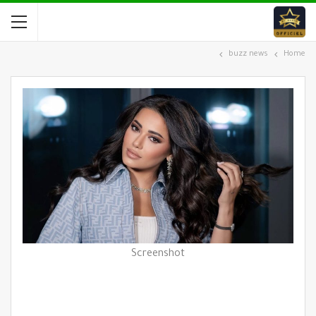
buzz news
Home
Screenshot