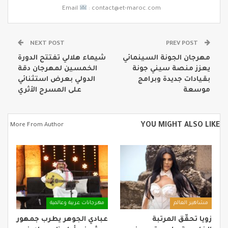
Email
: contact@et-maroc.com
NEXT POST
PREV POST
مهرجان الجونة السينمائي
شيماء هلالي تفتتح الدورة
يعزز منصة سيني جونة
الخمسين لمهرجان دقة
بقيادات جديدة وبرامج
الدولي بعرض استثنائي
موسعة
على المسرح الأثري
YOU MIGHT ALSO LIKE
More From Author
مشاهير العالم
مهرجانات عربية وعالمية
زويا تحقّق المرتبة
عبادي الجوهر يطرب جمهور