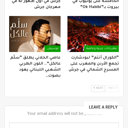
الخامسة على يوتيوب في
جرش في أول ظهور له في
بيروت بـ”Ok Habibi”
مهرجان جرش
مهرجانات عربية وعالمية
موسيقى
“الكورال أنتم” لبودشارت
عاصي الحلاني يطلق “سلّم
تجمع الأردن والمغرب على
عالكل”.. اللون الطربي
المسرح الشمالي في جرش
الشعبي اللبناني يعود
بصوت…
NEXT
PREV
LEAVE A REPLY
Your email address will not be published.