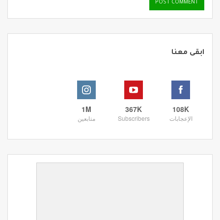
ابقى معنا
1M
367K
108K
الإعجابات
Subscribers
متابعين