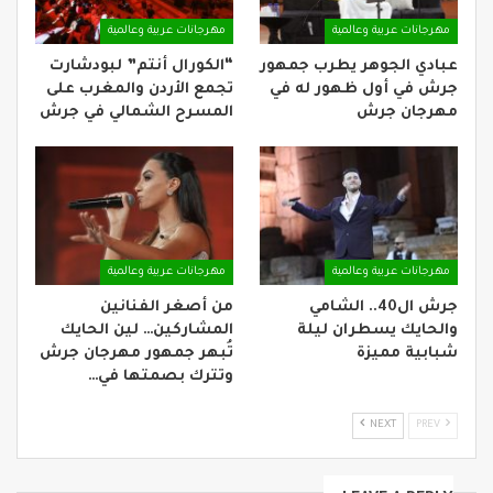
مهرجانات عربية وعالمية
مهرجانات عربية وعالمية
عبادي الجوهر يطرب جمهور
“الكورال أنتم” لبودشارت
جرش في أول ظهور له في
تجمع الأردن والمغرب على
مهرجان جرش
المسرح الشمالي في جرش
مهرجانات عربية وعالمية
مهرجانات عربية وعالمية
جرش ال40.. الشامي
من أصغر الفنانين
والحايك يسطران ليلة
المشاركين… لين الحايك
شبابية مميزة
تُبهر جمهور مهرجان جرش
وتترك بصمتها في…
NEXT
PREV