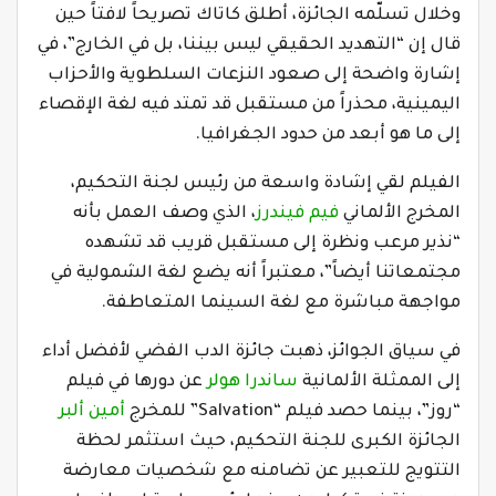
وخلال تسلّمه الجائزة، أطلق كاتاك تصريحاً لافتاً حين
قال إن “التهديد الحقيقي ليس بيننا، بل في الخارج”، في
إشارة واضحة إلى صعود النزعات السلطوية والأحزاب
اليمينية، محذراً من مستقبل قد تمتد فيه لغة الإقصاء
إلى ما هو أبعد من حدود الجغرافيا.
الفيلم لقي إشادة واسعة من رئيس لجنة التحكيم،
المخرج الألماني
فيم فيندرز
، الذي وصف العمل بأنه
“نذير مرعب ونظرة إلى مستقبل قريب قد تشهده
مجتمعاتنا أيضاً”، معتبراً أنه يضع لغة الشمولية في
مواجهة مباشرة مع لغة السينما المتعاطفة.
في سياق الجوائز، ذهبت جائزة الدب الفضي لأفضل أداء
إلى الممثلة الألمانية
ساندرا هولر
عن دورها في فيلم
“روز”، بينما حصد فيلم “Salvation” للمخرج
أمين ألبر
الجائزة الكبرى للجنة التحكيم، حيث استثمر لحظة
التتويج للتعبير عن تضامنه مع شخصيات معارضة