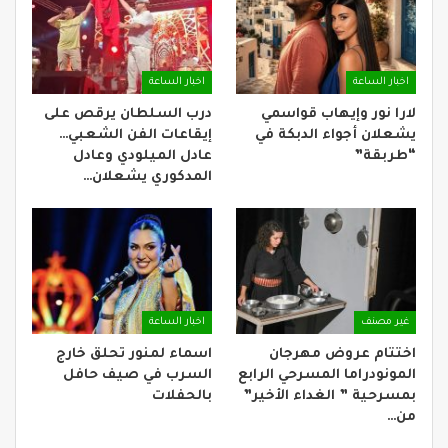
اخبار الساعة
اخبار الساعة
لارا نور وإيهاب قواسمي
درب السلطان يرقص على
يشعلان أجواء الدبكة في
إيقاعات الفن الشعبي…
“طربقة”
عادل الميلودي وعادل
المدكوري يشعلان…
غير مصنف
اخبار الساعة
اختتام عروض مهرجان
اسماء لمنور تحلق خارج
المونودراما المسرحي الرابع
السرب في صيف حافل
بمسرحية ” الغداء الأخير”
بالحفلات
من…