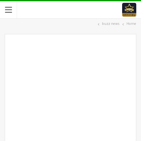
buzz news
Home