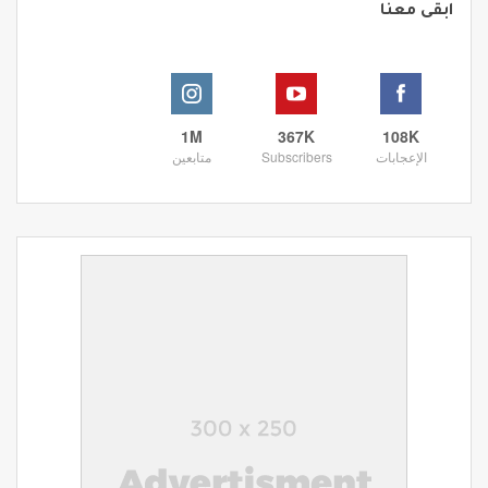
ابقى معنا
1M
367K
108K
الإعجابات
Subscribers
متابعين