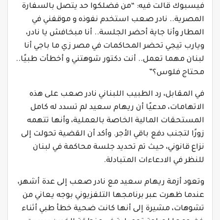
فيسبوك قالت فيه: “من فضلكوا حد يتصل بالسفارة
المصرية.. نادر صعب استخدم نفوذه و موقفني في
المطار وأنا جاية أحضر الجلسة.. أنا مبخافش يا نادر،
ويارب تيجي تحضر المحاكمات في مصر زي ما باجي أنا
لبنان مهما تعمل.. أنت دكتور شوهتني و أخطأت طبيًا..
محتاج فلوس؟”
في المقابل، رد الطبيب اللبناني نادر صعب على هذه
الاتهامات، مدعيًا أن ريهام سعيد لم تسدد له كامل
المستحقات المالية الخاصة بالعملية، وأنها تتهمه
زورًا لتجنب دفع باقي الأجر. وأكد أن القضية تحولت إلى
نزاع قانوني، حيث تم تحديد جلسة محاكمة في لبنان
للنظر في الادعاءات المتبادلة.
وتعود أزمة ريهام سعيد مع نادر صعب إلى عدة أشهر،
عندما ظهرت عبر برنامجها التلفزيوني بوجه يعاني من
تشوهات، مشيرة إلى أنها كانت ضحية خطأ طبي أثناء