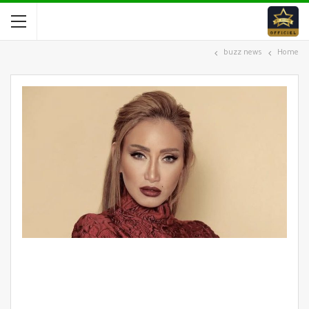
buzz news
Home