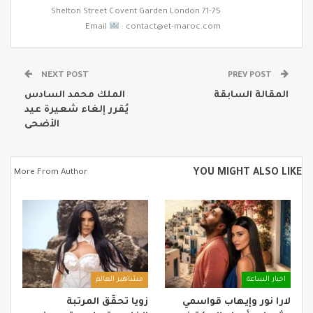
71-75 Shelton Street Covent Garden London
Email
: contact@et-maroc.com
NEXT POST
PREV POST
المقالة السابقة
الملك محمد السادس
يُقرر إلغاء شعيرة عيد
الأضحى
YOU MIGHT ALSO LIKE
More From Author
اخبار الساعة
مشاهير العالم
لارا نور وإيهاب قواسمي
زويا تحقّق المرتبة