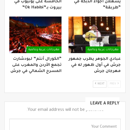
يشعلان أجواء الدبكة في
الخامسة على يوتيوب في
“طربقة”
بيروت بـ”Ok Habibi”
مهرجانات عربية وعالمية
مهرجانات عربية وعالمية
عبادي الجوهر يطرب جمهور
“الكورال أنتم” لبودشارت
جرش في أول ظهور له في
تجمع الأردن والمغرب على
مهرجان جرش
المسرح الشمالي في جرش
NEXT
PREV
LEAVE A REPLY
Your email address will not be published.