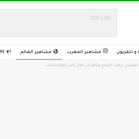
و تلفزيون
مشاهير المغرب
مشاهير العالم
WS
لفرنسي بركلات الترجيح ويتأهل إلى نهائي كأس العالم للشباب⁩⁩⁩⁩