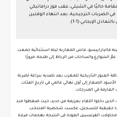
مقامة حاليًا في الشيلي، عقب فوز دراماتيكي
ى المنتخب الفرنسي بنتيجة (5-4) في الضربات الترجيحية، بعد انتهاء الوقتين
تعادل الإيجابي (1-1).
نة فالباراييسو، عاش المغاربة ليلة استثنائية جمعت
 عمّ الشوارع والساحات من الرباط إلى طنجة، مرورًا
ة العبور التاريخية للمغرب بعد تصديه ببراعة لضربة
الأسود الصغار إلى أول نهائي عالمي في تاريخ الفئات
 العارمة في المدرجات.
ة، الذين دخلوا اللقاء بعزيمة من حديد، حيث ضغطوا منذ
 فرصًا حقيقية للتسجيل، عكست شخصية المنتخب
محاولات الفرنسيين العودة في النتيجة بهجمات مرتدة