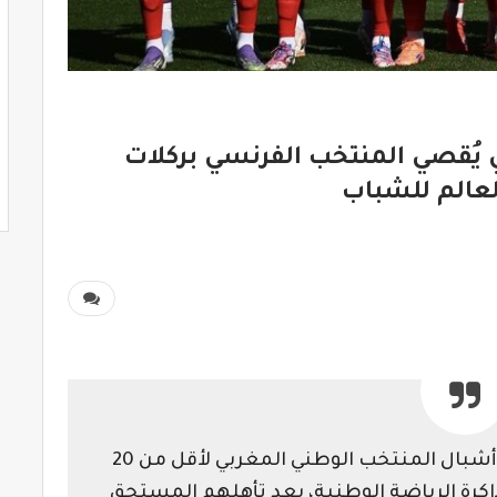
 يُقصي المنتخب الفرنسي بركلات
لم للشباب⁩⁩⁩⁩
في ليلة من ليالي المجد الكروي، صنع أشبال المنتخب الوطني المغربي لأقل من 20
 ذاكرة الرياضة الوطنية، بعد تأهلهم المستحق