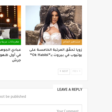
مشاهير العالم
مهرجانات عربية و
زويا تحقّق المرتبة الخامسة على
عبادي الجوه
يوتيوب في بيروت بـ”Ok Habibi”
في أول ظهور
جرش
NEXT
PREV
LEAVE A REPLY
not be published.