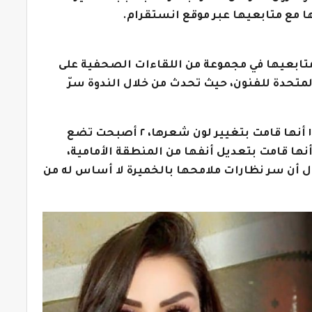
 مع متابعيها عبر موقع انستقرام.
ابعيها في مجموعة من اللقاءات الصحفية على
متحدة للفنون، حيث تحدث من خلال الندوة سرّ
بكشفها أنها غيرت ثلاثة أشياء في وجهها، ١ أنها قامت بتغيير لون شعرها، ٢ أصبحت تضع
افي يتماشى مع بشرتها، ٣ وأهم أنها قامت بتعديل أنفها من المنطقة الأمامية،
 أن سر نظارات ملامحها بالخميرة لا أساس له من