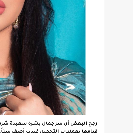
رجح البعض أن سر جمال بشرة سعيدة شرف هو
قيامها بعمليات التجميل فبدت أصغر سناً، 