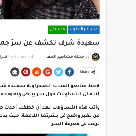
مشاهير المغرب
موسيقى
سعيدة شرف تكشف عن سرّ جمالها
By
مجلة مشاهير المغرب
Last updated
فبراير 12,
Share
لاحظ متابعو الفنانة الصحراوية سعيدة شر
لتنهال التساؤلات حول سر بياض ونعومة 
وأتت هذه التساؤلات بعد أن خطفت أحدث صور
من تغير واضح في بشرتها اللامعة، حيث بدت أ
ترغب في معرفة السر