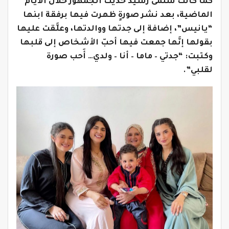
كما كانت سلمى رشيد حديث الجمهور خلال الأيام
الماضية، بعد نشر صورةٍ ظهرت فيها برفقة ابنها
“يانيس”، إضافة إلى جدتها ووالدتها، وعلَّقت عليها
بقولها إنَّها جمعت فيها أحبّ الأشخاص إلى قلبها
وكتبت: “جدتي – ماما – أنا – ولدي… أَحب صورة
لقلبي”.