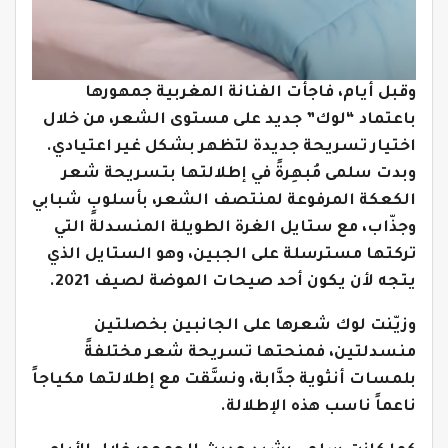
وقبل أيام، فاجأت الفنانة المغربية جمهورها
باعتماد “لوك” جديد على مستوى الشعر، من خلال
اختيار تسريحة جديدة لتظهر بشكل غير اعتيادي.
وبدت سلمى مُبهِرةً في إطلالتها بتسريحة شعر
الكعكة المرفوعة لمنتصف الشعر، بأسلوبٍ شبابي
وجذّاب، مع ستايل الغرة الطويلة المنسدلة التي
تركتها مسترسلة على الجبين، وهو الستايل الذي
يتجه لأن يكون أحد صيحات الموضة لصيف 2021.
وزيّنت لوك شعرها على الجانبين بخصلتين
منسدلتين، فمنحتها تسريحة شعر مختلفةً
بلمسات أنثوية جذَّابة، ونسَّقت مع إطلالتها مكياجاً
ناعماً ناسب هذه الإطلالة.