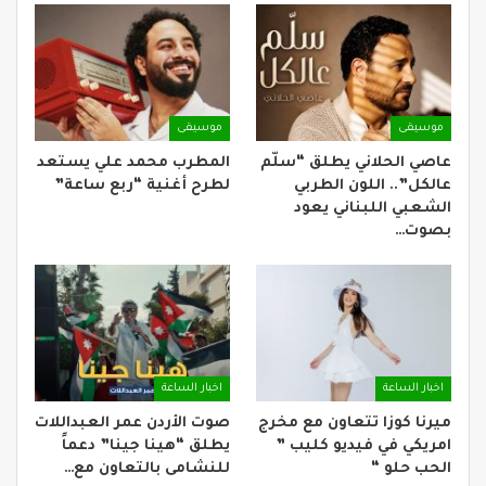
موسيقى
موسيقى
عاصي الحلاني يطلق “سلّم
المطرب محمد علي يستعد
عالكل”.. اللون الطربي
لطرح أغنية “ربع ساعة”
الشعبي اللبناني يعود
بصوت…
اخبار الساعة
اخبار الساعة
ميرنا كوزا تتعاون مع مخرج
صوت الأردن عمر العبداللات
امريكي في فيديو كليب ”
يطلق “هينا جينا” دعماً
الحب حلو “
للنشامى بالتعاون مع…