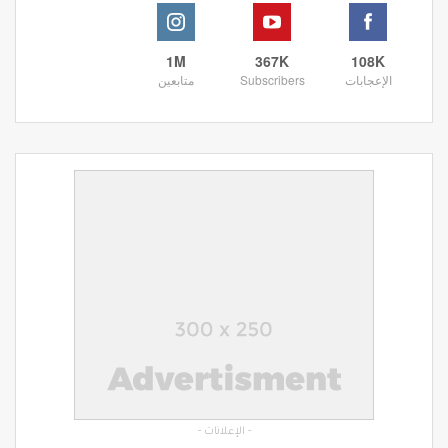
1M
367K
108K
الإعجابات
Subscribers
متابعين
- الإعلانات -