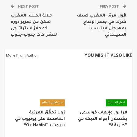
NEXT POST
PREV POST
لأول مرة.. المغرب ضيف
جلالة الملك: المغرب
شرف في جسر الإنتاج
تمكن من تعزيز دوره
بمهرجان فينيسيا
كمحفز استراتيجي
السينمائي
للشراكات جنوب-جنوب
YOU MIGHT ALSO LIKE
More From Author
اخبار الساعة
مشاهير العالم
لارا نور وإيهاب قواسمي
زويا تحقّق المرتبة
يشعلان أجواء الدبكة في
الخامسة على يوتيوب في
“طربقة”
بيروت بـ”Ok Habibi”