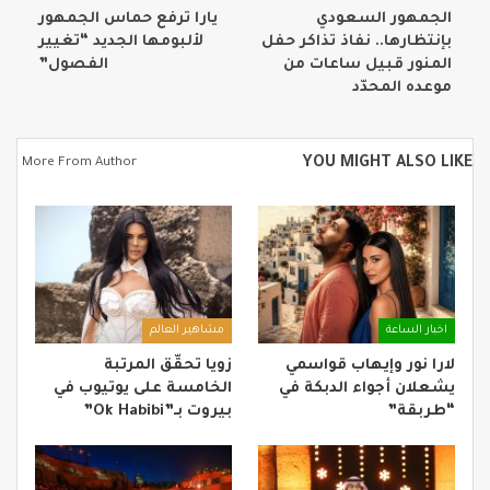
الجمهور السعودي
يارا ترفع حماس الجمهور
بإنتظارها.. نفاذ تذاكر حفل
لألبومها الجديد “تغيير
المنور قبيل ساعات من
الفصول”
موعده المحدّد
YOU MIGHT ALSO LIKE
More From Author
اخبار الساعة
مشاهير العالم
لارا نور وإيهاب قواسمي
زويا تحقّق المرتبة
يشعلان أجواء الدبكة في
الخامسة على يوتيوب في
“طربقة”
بيروت بـ”Ok Habibi”