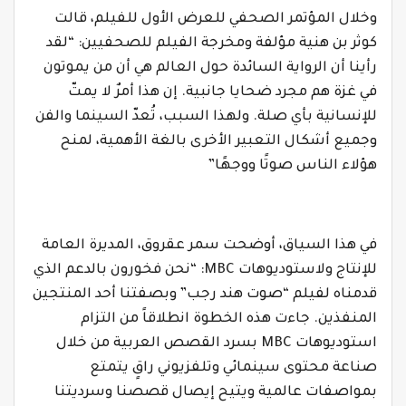
وخلال المؤتمر الصحفي للعرض الأول للفيلم، قالت
كوثر بن هنية مؤلفة ومخرجة الفيلم للصحفيين: “لقد
رأينا أن الرواية السائدة حول العالم هي أن من يموتون
في غزة هم مجرد ضحايا جانبية. إن هذا أمرٌ لا يمتّ
للإنسانية بأي صلة. ولهذا السبب، تُعدّ السينما والفن
وجميع أشكال التعبير الأخرى بالغة الأهمية، لمنح
هؤلاء الناس صوتًا ووجهًا”
في هذا السياق، أوضحت سمر عقروق، المديرة العامة
للإنتاج ولاستوديوهات
MBC
: “نحن فخورون بالدعم الذي
قدمناه لفيلم “صوت هند رجب” وبصفتنا أحد المنتجين
المنفذين.
جاءت هذه الخطوة انطلاقاً من التزام
استوديوهات
MBC
بسرد القصص العربية من خلال
صناعة محتوى سينمائي وتلفزيوني راقٍ يتمتع
بمواصفات عالمية ويتيح إيصال قصصنا وسرديتنا