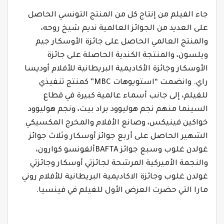
جاء الفيلم من إنتاج كل من المنتج التونسي الحاصل
على العديد من الجوائز العالمية نديم شيخ روحه،
والمنتج العالمي الحاصل على جائزة الأوسكار جيم
ويلسون، والمنتجة الكندية الحاصلة على جائزة
الأوسكار وجائزة الأكاديمية البريطانية للأفلام أوديسا
راي. وانضمت “استويوهات
MBC
” كمنتج تنفيذي
للفيلم، إلى جانب أسماء عالمية كبيرة في قطاع
السينما منهم نجم هوليوود براد بيت، ونجم هوليوود
خواكين فينيكس، وصانع الأفلام والمخرج المكسيكي
الشهير الحاصل على أربع جوائز أوسكار وثلاث جوائز
غولدن غلوب وسبع جوائز
BAFTA
ألفونسو كوارون،
والنجمة الأميركية المرشحة لجائزتي أوسكار وجائزتي
غولدن غلوب وجائزة الاكاديمية البريطانية للأفلام روني
مارا التي حضرت العرض الأول للفيلم في فينسيا.