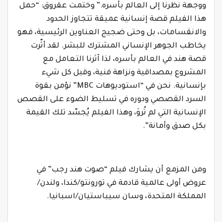
ووجهة نظرنا إلى العالم بأسره.” وختمت عقروق:
“
حمل
هذا الفيلم قصة إنسانية عميقة تتجاوز الحدود
والانقسامات، بل وحتى ضجيج العناوين الرئيسية، فهو
يخاطب الجوهر الإنساني المشترك للبشر
.
لقد أثّرت
قصة هند في العالم بأسره، لذا آثرنا التعامل مع
المشروع بمصداقية ونزاهة فنية، وقبل كل شيء
بإنسانية. نحن في “استوديوهات
MBC
” نؤمن بقوة
السرد القصصي ودوره في تسليط الضوء على القصص
الإنسانية التي لم تُروَ، وهذا الفيلم يُجسّد تلك القيمة
بكل صدق وأمانة
.”
ومن المزمع أن يشارك فيلم “صوت هند رجب” في
عروض أولى عالمية قادمة في تورونتو/كندا، ولندن/
المملكة المتحدة، وسان سيباستيان/اسبانيا.