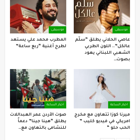
موسيقى
موسيقى
عاصي الحلاني يطلق “سلّم
المطرب محمد علي يستعد
عالكل”.. اللون الطربي
لطرح أغنية “ربع ساعة”
الشعبي اللبناني يعود
بصوت…
اخبار الساعة
اخبار الساعة
ميرنا كوزا تتعاون مع مخرج
صوت الأردن عمر العبداللات
امريكي في فيديو كليب ”
يطلق “هينا جينا” دعماً
الحب حلو “
للنشامى بالتعاون مع…