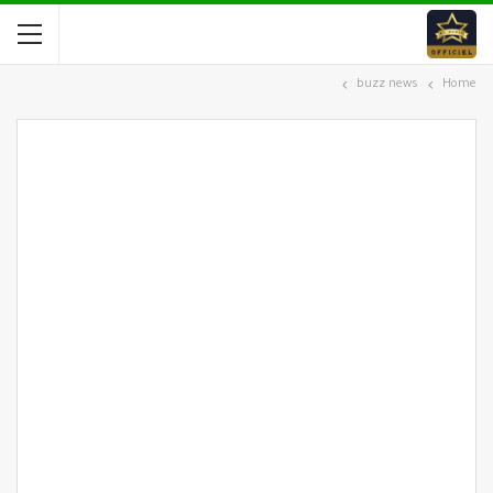
buzz news
Home