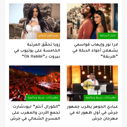
اخبار الساعة
مشاهير العالم
لارا نور وإيهاب قواسمي
زويا تحقّق المرتبة
يشعلان أجواء الدبكة في
الخامسة على يوتيوب في
“طربقة”
بيروت بـ”Ok Habibi”
مهرجانات عربية وعالمية
مهرجانات عربية وعالمية
عبادي الجوهر يطرب جمهور
“الكورال أنتم” لبودشارت
جرش في أول ظهور له في
تجمع الأردن والمغرب على
مهرجان جرش
المسرح الشمالي في جرش