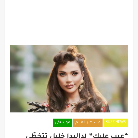
BUZZ NEWS
مشاهير العالم
موسيقى
“عيب عليك” لداليدا خليل تتخطّى