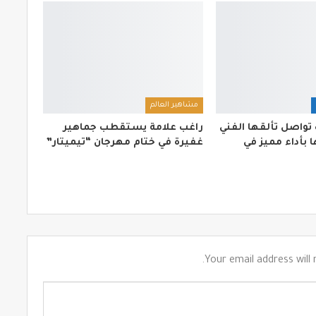
مشاهير العالم
 تواصل تألقها الفني
راغب علامة يستقطب جماهير
 بأداء مميز في
غفيرة في ختام مهرجان “تيميتار”
Your email address will 