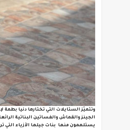
وتتميّز الستايلات التي تختارها دنيا بطمة ل
الجينز والقماش والفساتين البناتية الرائع
يستلهمون منها بنات جيلها الأزياء التي ترتد