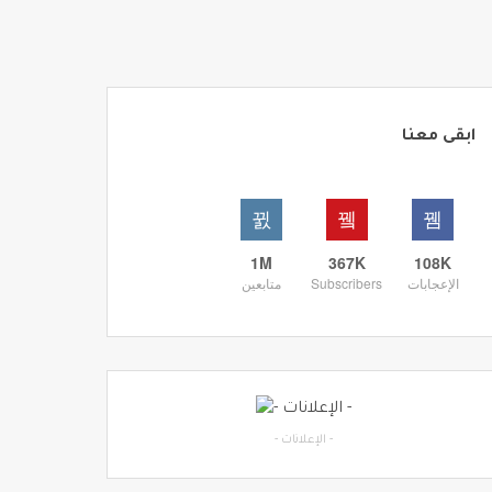
ابقى معنا
1M
367K
108K
الإعجابات
Subscribers
متابعين
- الإعلانات -