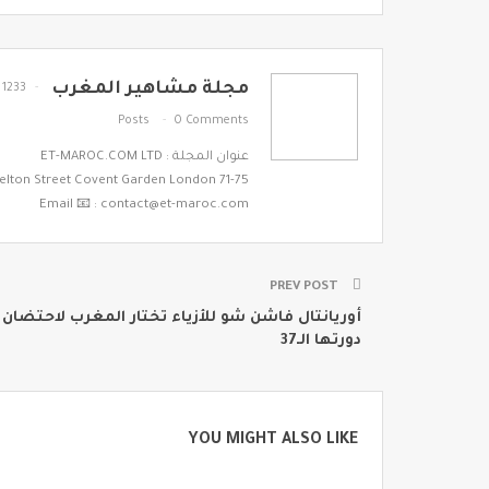
مجلة مشاهير المغرب
1233
Posts
0 Comments
عنوان المجلة : ET-MAROC.COM LTD
71-75 Shelton Street Covent Garden London
Email 📧 : contact@et-maroc.com
PREV POST
أوريانتال فاشن شو للأزياء تختار المغرب لاحتضان
دورتها الـ37
YOU MIGHT ALSO LIKE