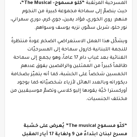
المسرحية المرتقبة
“كلو مسموح-
The Musical
“،
حيث ينضمّ إلى سماحة مجموعة كبيرة من النجوم
منهم: روي الخوري، فؤاد يمين، جوي كرم، دوري سمراني،
نور حلو، شربل سمّور، نزيه يوسف وسواهم.
ويشكّل هذا العمل الاستعراضي الضخم عودةً منتظرةً
للنجمة اللبنانية كارول سماحة إلى المسرحيّات
الغنائية بعد غيابٍ دام 17 عاماً، وهو يجمع إلى سماحة
طاقماً كبيراً من الممثلين والراقصين يفوق عددهم
الخمسين شخصاً على الخشبة، كما أنه يتميّز بضخامة
ديكوراته وبالعدد الهائل لأزياء شخصيّاته كما بوجود
أوركسترا حَيّة يقودها إليو كلاسي وتضمّ موسيقيين من
مختلف الجنسيات.
“كلّو مسموح
The musical
” يُعرض على خشبة
مسرح لبنان ابتداءً من
9
ولغاية
17
أيار المقبل