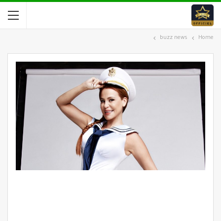
buzz news
Home