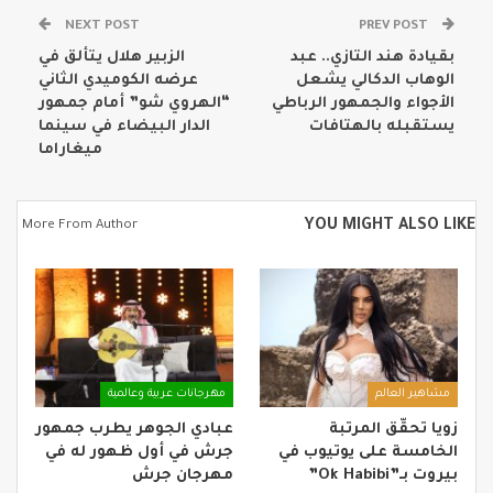
NEXT POST
PREV POST
بقيادة هند التازي.. عبد
الزبير هلال يتألق في
الوهاب الدكالي يشعل
عرضه الكوميدي الثاني
الأجواء والجمهور الرباطي
“الهروي شو” أمام جمهور
يستقبله بالهتافات
الدار البيضاء في سينما
ميغاراما
YOU MIGHT ALSO LIKE
More From Author
مشاهير العالم
مهرجانات عربية وعالمية
زويا تحقّق المرتبة
عبادي الجوهر يطرب جمهور
الخامسة على يوتيوب في
جرش في أول ظهور له في
بيروت بـ”Ok Habibi”
مهرجان جرش