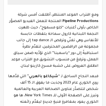
ومع اقتراب الموعد المنتظر، أطلقت أمس شركة
Pipeline Productions
المنتجة للعمل الفيديو المصوّر
الخاص بأولى أغنيات “كلو مسموح”، حيث ظهرت
النجمة اللبنانية كارول سماحة بلقطات حابسة
للأنفاس وهي تغنّي وترقص الـ
tap dance
إلى جانب
مجموعة من الراقصين المحترفين، لتقدّم نظرةً
استباقيةً إلى دور “ياسمينا” الذي تؤدّيه ضمن سياق
العمل، وترفعَ من منسوب التشويق مع اقتراب موعد
انطلاق العروض على خشبة مسرح كازينو لبنان.
فبعد النجاح الساحق لـ “
شيكاغو بالعربي
” التي قدّمها
روي الخوري عام 2023 وجذبت ما يفوق الـ 15 ألف
شخص لتتصدّر عناوين الصحافة العربية والعالمية
وتبرز على الصفحة الأولى للـ
New York Times
، ها هو
الخوري يعود بمغامرةٍ فنيةٍ جديدةٍ ليقدّم رائعته