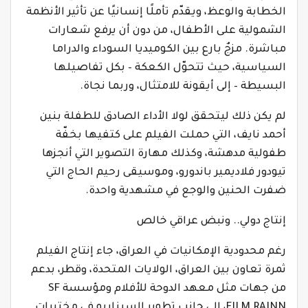
الخطابة والوعظ، ويقدّم تأملًا إنسانيًا عن تأثير الأنظمة
الشمولية على الأطفال، من دون أن يرفع شعارات
مباشرة. مزجٌ بارع بين الكوميديا السوداء والدراما
السياسية، حيث تتحوّل الكعكة – بكل تفاصيلها
البسيطة – إلى أيقونة للامتثال، وربما نجاة.
لم يكن ذلك ليتحقق لولا الأداء الصادق للطفلة بنين
أحمد نايف، التي حملت الفيلم على كتفيها بخفّة
طفولية مدهشة، وكذلك مهارة التصوير التي أنجزها
تيودور فلاديمير باندورو، وموسيقى رحيم الحاج التي
ضفرت الحنين والوجع في مشهدية واحدة.
إنتاج دولي.. ونبض عراقي خالص
رغم محدودية الإمكانيات في العراق، جاء إنتاج الفيلم
ثمرة تعاون بين العراق، الولايات المتحدة، وقطر، بدعم
من جهات مثل معهد الدوحة للأفلام ومؤسسة SF
FILM RAINN، إلى جانب تطوير السيناريو في مختبرات