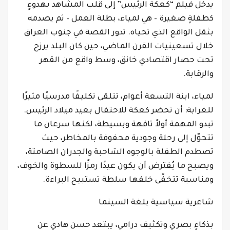
يدخل فيلم “كعكة الرئيس” إلى قلب المشاهد بهدوءٍ
كطفلةٍ صغيرة – هي لمياء، بطلة العمل – ثم يصدمه
بثقل الواقع الذي تحياه. تدور القصة في جنوب العراق
خلال تسعينيات القرن الماضي، حين كان البلد يرزح
تحت حصار اقتصادي خانق، وسط واقع من القهر
والرقابة.
لمياء، ابنة التسعة أعوام، تتلقى تكليفًا مدرسيًا مثيرًا
للغرابة: أن تحضر كعكة للاحتفال بعيد ميلاد الرئيس.
تبدو المهمة أولاً تافهة وبسيطة، لكنها سرعان ما
تتحوّل إلى رحلة وجودية محفوفة بالمخاطر، حيث
تصطدم الطفلة بالوجوه الشاحبة والجدران الصامتة،
ويصبح ما يُفترض أن يكون عيدًا رمزًا للسطوة والخوف،
ومناسبة تتخفّى خلفها سلطة تستبيح البراءة.
شاعرية سياسية بلغة السينما
بذكاءٍ بصري وتكثيف درامي، يبتعد حسن هادي عن