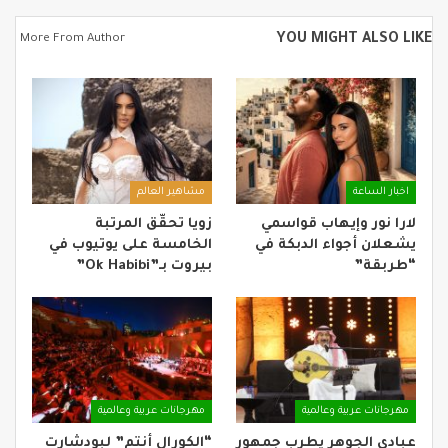
YOU MIGHT ALSO LIKE
More From Author
اخبار الساعة
مشاهير العالم
لارا نور وإيهاب قواسمي
زويا تحقّق المرتبة
يشعلان أجواء الدبكة في
الخامسة على يوتيوب في
“طربقة”
بيروت بـ”Ok Habibi”
مهرجانات عربية وعالمية
مهرجانات عربية وعالمية
عبادي الجوهر يطرب جمهور
“الكورال أنتم” لبودشارت