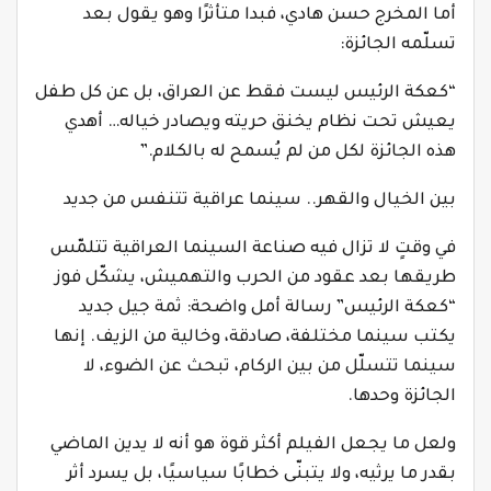
أما المخرج حسن هادي، فبدا متأثرًا وهو يقول بعد
تسلّمه الجائزة:
“كعكة الرئيس ليست فقط عن العراق، بل عن كل طفل
يعيش تحت نظام يخنق حريته ويصادر خياله… أهدي
هذه الجائزة لكل من لم يُسمح له بالكلام.”
بين الخيال والقهر.. سينما عراقية تتنفس من جديد
في وقتٍ لا تزال فيه صناعة السينما العراقية تتلمّس
طريقها بعد عقود من الحرب والتهميش، يشكّل فوز
“كعكة الرئيس” رسالة أمل واضحة: ثمة جيل جديد
يكتب سينما مختلفة، صادقة، وخالية من الزيف. إنها
سينما تتسلّل من بين الركام، تبحث عن الضوء، لا
الجائزة وحدها.
ولعل ما يجعل الفيلم أكثر قوة هو أنه لا يدين الماضي
بقدر ما يرثيه، ولا يتبنّى خطابًا سياسيًا، بل يسرد أثر